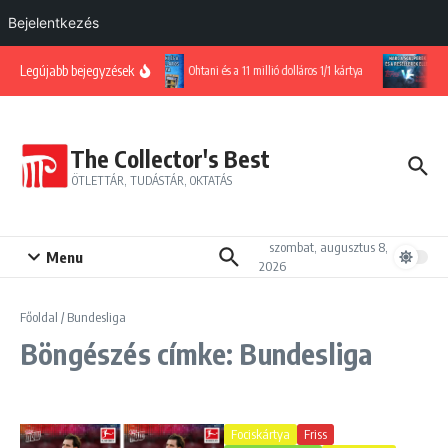
Bejelentkezés
Ugrás a tartalomhoz
Legújabb bejegyzések
Ohtani és a 11 millió dolláros 1/1 kártya
Ha
The Collector's Best
ÖTLETTÁR, TUDÁSTÁR, OKTATÁS
szombat, augusztus 8,
Menu
2026
Főoldal
/
Bundesliga
Böngészés címke: Bundesliga
Fociskártya
Friss