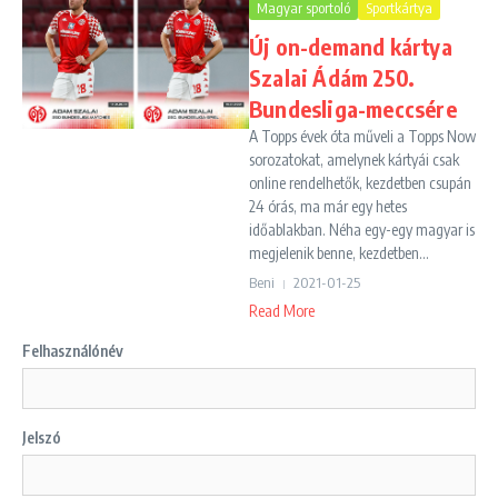
Magyar sportoló
Sportkártya
Új on-demand kártya
Szalai Ádám 250.
Bundesliga-meccsére
A Topps évek óta műveli a Topps Now
sorozatokat, amelynek kártyái csak
online rendelhetők, kezdetben csupán
24 órás, ma már egy hetes
időablakban. Néha egy-egy magyar is
megjelenik benne, kezdetben...
Beni
2021-01-25
Read More
Felhasználónév
Jelszó