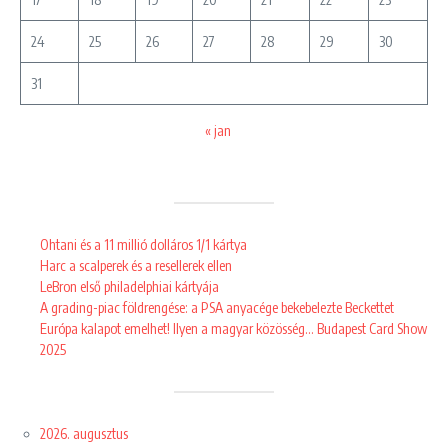
24
25
26
27
28
29
30
31
« jan
Ohtani és a 11 millió dolláros 1/1 kártya
Harc a scalperek és a resellerek ellen
LeBron első philadelphiai kártyája
A grading-piac földrengése: a PSA anyacége bekebelezte Beckettet
Európa kalapot emelhet! Ilyen a magyar közösség… Budapest Card Show
2025
2026. augusztus