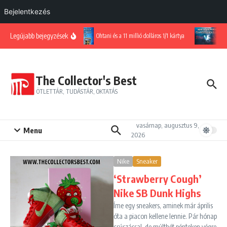
Bejelentkezés
Ugrás a tartalomhoz
Legújabb bejegyzések
Ohtani és a 11 millió dolláros 1/1 kártya
Ha
The Collector's Best
ÖTLETTÁR, TUDÁSTÁR, OKTATÁS
vasárnap, augusztus 9,
Menu
2026
Nike
Sneaker
‘Strawberry Cough’
Nike SB Dunk Highs
Íme egy sneakers, aminek már április
óta a piacon kellene lennie. Pár hónap
csúszással, de múlthét pénteken végre