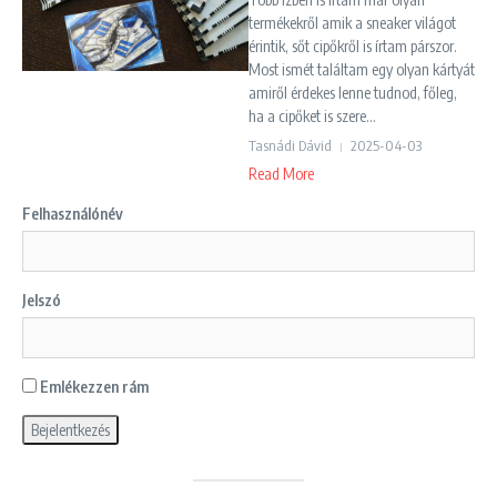
termékekről amik a sneaker világot
érintik, sőt cipőkről is írtam párszor.
Most ismét találtam egy olyan kártyát
amiről érdekes lenne tudnod, főleg,
ha a cipőket is szere...
Tasnádi Dávid
2025-04-03
Read More
Felhasználónév
Jelszó
Emlékezzen rám