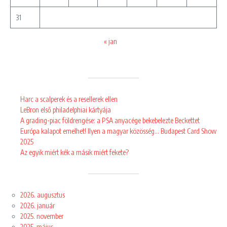
31
« jan
Harc a scalperek és a resellerek ellen
LeBron első philadelphiai kártyája
A grading-piac földrengése: a PSA anyacége bekebelezte Beckettet
Európa kalapot emelhet! Ilyen a magyar közösség… Budapest Card Show
2025
Az egyik miért kék a másik miért fekete?
2026. augusztus
2026. január
2025. november
2025. május