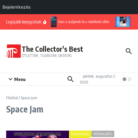
Bejelentkezés
Ugrás a tartalomhoz
Legújabb bejegyzések
Harc a scalperek és a resellerek ellen
LeBr
The Collector's Best
ÖTLETTÁR, TUDÁSTÁR, OKTATÁS
péntek, augusztus 7,
Menu
2026
Főoldal
/
Space Jam
Space Jam
Kosárlabda
McDonald's