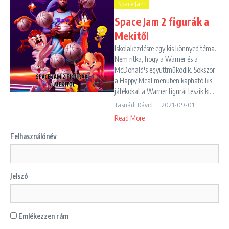
Space Jam
Space Jam 2 figurák a
Mekitől
Iskolakezdésre egy kis könnyed téma.
Nem ritka, hogy a Warner és a
McDonald's együttműködik. Sokszor
a Happy Meal menüben kapható kis
játékokat a Warner figurái teszik ki....
Tasnádi Dávid
2021-09-01
Read More
Felhasználónév
Jelszó
Emlékezzen rám