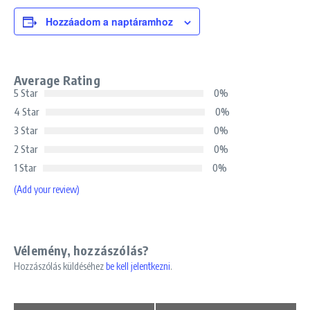
Hozzáadom a naptáramhoz
Average Rating
5 Star
0%
4 Star
0%
3 Star
0%
2 Star
0%
1 Star
0%
(Add your review)
Vélemény, hozzászólás?
Hozzászólás küldéséhez
be kell jelentkezni
.