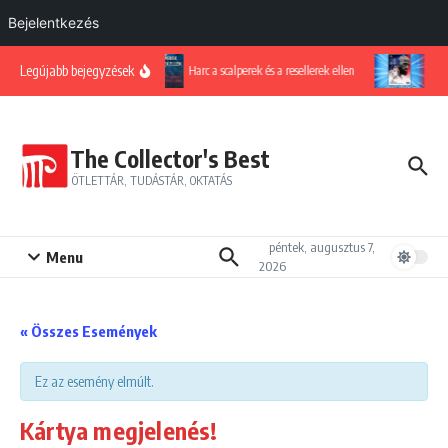
Bejelentkezés
Ugrás a tartalomhoz
Legújabb bejegyzések
Harc a scalperek és a resellerek ellen
LeBr
The Collector's Best
ÖTLETTÁR, TUDÁSTÁR, OKTATÁS
péntek, augusztus 7,
Menu
2026
« Összes Események
Ez az esemény elmúlt.
Kártya megjelenés!