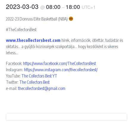
2023-03-03
08:00
18:00
@
–
UTC+1
2022-23 Donruss Elite Basketball (NBA)
#TheCollectorsBest
www.thecollectorsbest.com
hírek, információk, ötlettár, tudástár és
oktatás… a gyűjtői közösségek szakportálja… hogy kezdőként is sikeres
lehess…
Facebook:
https://www.facebook.com/TheCollectorsBest
Instagram:
https://www.instagram.com/thecollectorsbest/
YouTube:
The Collectors Best YT
Twitter:
The Collectors Best
e-mail:
thecollectorsbest@gmail.com