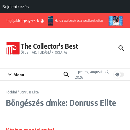
Bejelentkezés
Ugrás a tartalomhoz
Legújabb bejegyzések
Harc a scalperek és a resellerek ellen
LeBr
The Collector's Best
ÖTLETTÁR, TUDÁSTÁR, OKTATÁS
péntek, augusztus 7,
Menu
2026
Főoldal
/
Donruss Elite
Böngészés címke: Donruss Elite
Kártya megjelenés!