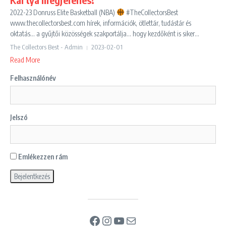
2022-23 Donruss Elite Basketball (NBA)
#TheCollectorsBest
www.thecollectorsbest.com hírek, információk, ötlettár, tudástár és
oktatás… a gyűjtői közösségek szakportálja… hogy kezdőként is siker...
The Collectors Best - Admin
2023-02-01
Read More
Felhasználónév
Jelszó
Emlékezzen rám
Facebook
Instagram
YouTube
Mail