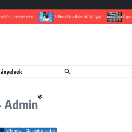
a resellerek ellen
LeBron első philadelphiai kártyája
A grading-pia
rányelvek
 - Admin
Vélemény
Olvasónktól kaptuk