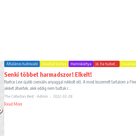
Általános tudnivaló
Baseball kártya
Hamiskártya
Jó, ha tudod...
Kosárlab
Senki többet harmadszor! Elkelt!
Nyitrai Levi újabb zseniális anyaggal rukkolt elő. A most kiszemelt tartalom a Fleer
akiket átvertek, akik eddig nem tudtak r...
The Collectors Best - Admin
2022-02-28
Read More