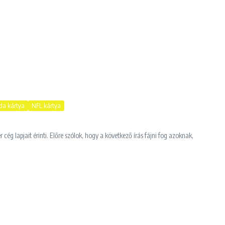
da kártya
NFL kártya
 cég lapjait érinti. Előre szólok, hogy a következő írás fájni fog azoknak,