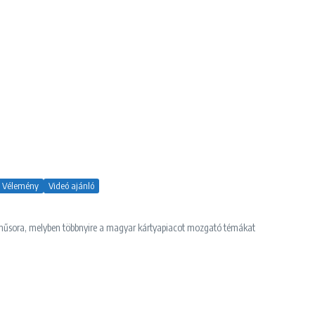
Vélemény
Videó ajánló
ő műsora, melyben többnyire a magyar kártyapiacot mozgató témákat