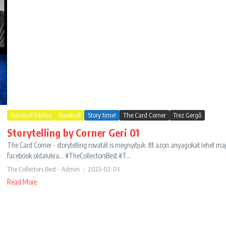
Baseball kártya
Baseball
Story time!
The Card Corner
Trez Gergő
Storytelling by Corner Geri 01
The Card Corner - storytelling rovatát is megnyitjuk. Itt azon anyagokat lehet ma
facebook oldalukra... #TheCollectorsBest #T...
The Collectors Best - Admin
2023-02-01
Read More