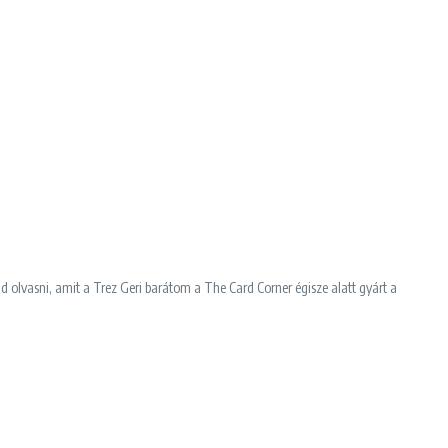
jd olvasni, amit a Trez Geri barátom a The Card Corner égisze alatt gyárt a