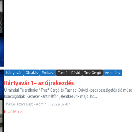
Kártyavár
Oktatás
Podcast
Tasnádi Dávid
Trez Gergő
Vélemény
Kártyavár 1 – az újrakezdés
Újraindul Feiersthaler "Trez" Gergő és Tasnádi Dávid közös beszélgetős élő mű
boncolgatják. Kéthetenként hétfőn jelentkezünk majd, ho...
The Collectors Best - Admin
2023-02-07
Read More