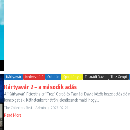
Kártyavár
Kedvcsináló
Oktatás
Sportkártya
Tasnádi Dávid
Trez Gergő
Kártyavár 2 – a második adás
A “Kártyavár” Feiersthaler “Trez” Gergő és Tasnádi Dávid közös beszélgetős él
boncolgatják. Kéthetenként hétfőn jelentkeznek majd, hogy...
The Collectors Best - Admin
2023-02-21
Read More