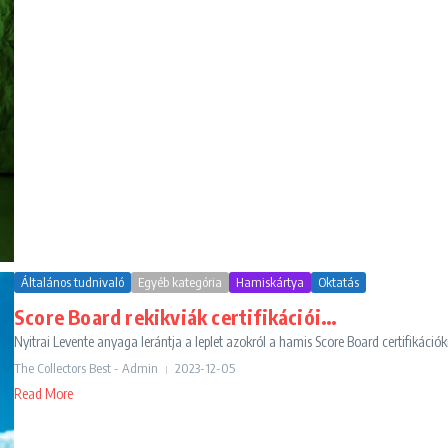
Általános tudnivaló
Egyéb kategória
Hamiskártya
Oktatás
Score Board rekikviák certifikációi…
Nyitrai Levente anyaga lerántja a leplet azokról a hamis Score Board certifikációk
The Collectors Best - Admin
2023-12-05
Read More