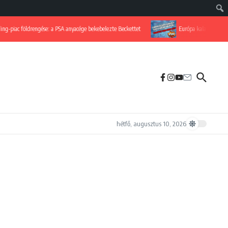
c földrengése: a PSA anyacége bekebelezte Beckettet
Európa kalapot emelhet! Il
hétfő, augusztus 10, 2026