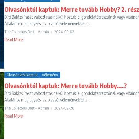
Olvasónktól kaptuk: Merre tovább Hobby? 2. rés
Bíró Balázs írását változtatás nélkül hoztuk le, gondolatébresztőnek vagy vitaindí
Általános megjegyzés: az olvasói véleményekkel a...
The Collectors Best - Admin
2024-03-02
Read More
Olvasónktól kaptuk
Vélemény
Olvasónktól kaptuk: Merre tovább Hobby….?
Bíró Balázs írását változtatás nélkül hoztuk le, gondolatébresztőnek vagy vitaindí
Általános megjegyzés: az olvasói véleményekkel a...
The Collectors Best - Admin
2024-02-28
Read More