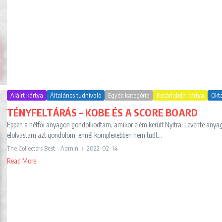
Aláírt kártya
Általános tudnivaló
Egyéb kategória
Kosárlabda kártya
Okt
TÉNYFELTÁRÁS – KOBE ÉS A SCORE BOARD
Éppen a hétfői anyagon gondolkodtam, amikor elém került Nyitrai Levente anyaga
elolvastam azt gondolom, ennél komplexebben nem tudt...
The Collectors Best - Admin
2022-02-14
Read More