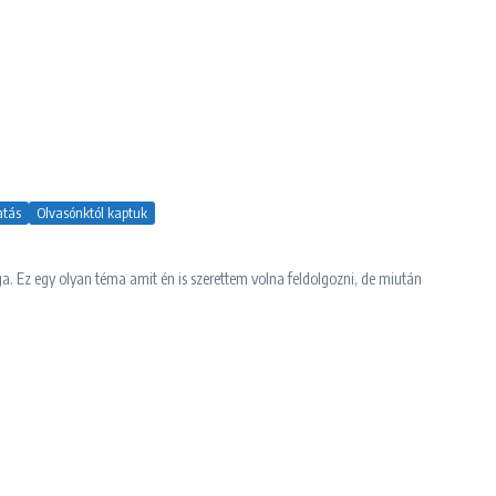
atás
Olvasónktól kaptuk
. Ez egy olyan téma amit én is szerettem volna feldolgozni, de miután