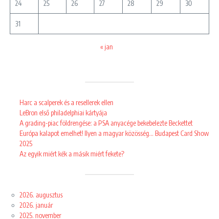
24
25
26
27
28
29
30
31
« jan
Harc a scalperek és a resellerek ellen
LeBron első philadelphiai kártyája
A grading-piac földrengése: a PSA anyacége bekebelezte Beckettet
Európa kalapot emelhet! Ilyen a magyar közösség… Budapest Card Show
2025
Az egyik miért kék a másik miért fekete?
2026. augusztus
2026. január
2025. november