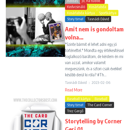
Adidas
Jó, ha tudod...
Kedvcsináló
Kosárlabda
Kosárlabda kártya
Sportkártya
Story time!
Tasnádi Dávid
Amit nem is gondoltam
volna…
"Szinte bármit el lehet adni egy jó
történettel." Mondta egy értékesítéssel
foglalkozó barátom, de kérdem én mi
van azzal, amikor valamit
megveszünk, és a sztori csak évekkel
később derül ki róla? #Th...
Tasnádi Dávid
2023-02-06
Read More
Baseball kártya
Baseball
Story time!
The Card Corner
Trez Gergő
Storytelling by Corner
Geri 01