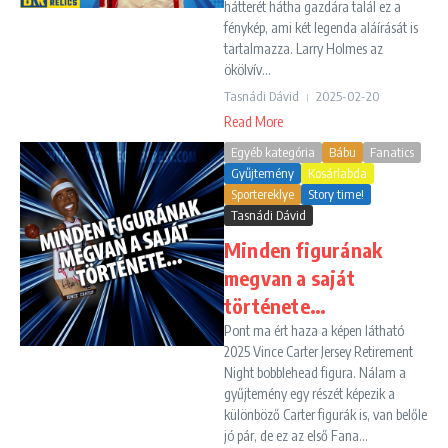
hátterét hátha gazdára talál ez a
fénykép, ami két legenda aláírását is
tartalmazza. Larry Holmes az
ökölvív...
Tasnádi Dávid
2025-02-20
Read More
Egyéb kategória
Bábu
Fanatics
Gyűjtemény
Kosárlabda
Sportereklye
Story time!
Tasnádi Dávid
Minden figurának
megvan a saját
története…
Pont ma ért haza a képen látható
2025 Vince Carter Jersey Retirement
Night bobblehead figura. Nálam a
gyűjtemény egy részét képezik a
különböző Carter figurák is, van belőle
jó pár, de ez az első Fana...