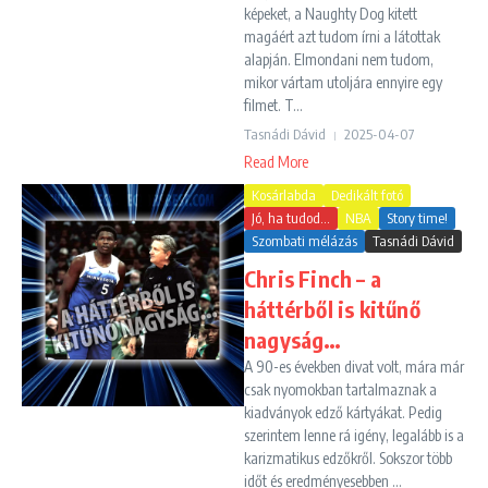
képeket, a Naughty Dog kitett
magáért azt tudom írni a látottak
alapján. Elmondani nem tudom,
mikor vártam utoljára ennyire egy
filmet. T...
Tasnádi Dávid
2025-04-07
Read More
Kosárlabda
Dedikált fotó
Jó, ha tudod...
NBA
Story time!
Szombati mélázás
Tasnádi Dávid
Chris Finch – a
háttérből is kitűnő
nagyság…
A 90-es években divat volt, mára már
csak nyomokban tartalmaznak a
kiadványok edző kártyákat. Pedig
szerintem lenne rá igény, legalább is a
karizmatikus edzőkről. Sokszor több
időt és eredményesebben ...