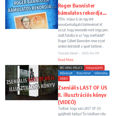
Roger Bannister
bámulatos rekordja…
1954. május 6-án egy brit
orvostanhallgató történelmet írt
azzal, hogy kevesebb mint négy perc
alatt futotta le az "egy mérföldet".
Roger Gilbert Bannister neve ezzel
örökre beíródott a sport történel...
Tasnádi Dávid
2025-04-09
Read More
BIG KING RELICS
Könyvajánló
Művészet
Story time!
Vélemény
VIDEÓ
Zseniális LAST OF US
II. illusztrációs könyv
(VIDEÓ)
Tudtad, hogy van LAST OF US
gyűjthető kártya? Én találtam róla