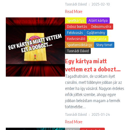
Tasnádi Dávid
2025-02-10
Read More
Sportkártya
Aláírt kártya
Doboz bontás
Dobozmustra
Felolvasás
Gyűjtemény
Kedvcsináló
Kosárlabda
Sportemléktárgy
Story time!
Tasnádi Dávid
Egy kártya miatt
vettem ezt a dobozt…
Tagadhatnám, de szoktam ilyet
csinálni, mert többnyire jobban jár az
ember ha így vásárol. Nagyon érdekes
infók jöttek szembe, ahogy egyre
jobban beleástam magam a termék
történetébe....
Tasnádi Dávid
2025-01-24
Read More