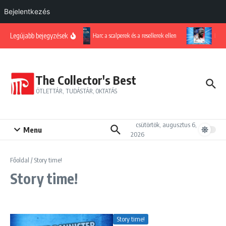
Bejelentkezés
Ugrás a tartalomhoz
Legújabb bejegyzések
Harc a scalperek és a resellerek ellen
LeBron
The Collector's Best
ÖTLETTÁR, TUDÁSTÁR, OKTATÁS
csütörtök, augusztus 6,
Menu
2026
Főoldal
/
Story time!
Story time!
Story time!