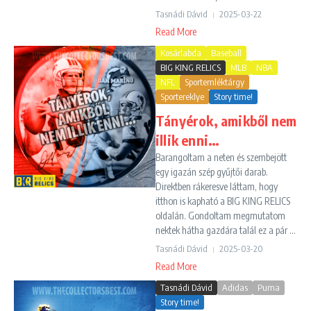
Tasnádi Dávid
2025-03-22
Read More
Kosárlabda
Baseball
BIG KING RELICS
MLB
NBA
NFL
Sportemléktárgy
Sportereklye
Story time!
Tányérok, amikből nem
illik enni…
Barangoltam a neten és szembejött
egy igazán szép gyűjtői darab.
Direktben rákeresve láttam, hogy
itthon is kapható a BIG KING RELICS
oldalán. Gondoltam megmutatom
nektek hátha gazdára talál ez a pár ...
Tasnádi Dávid
2025-03-20
Read More
Tasnádi Dávid
Adidas
Puma
Story time!