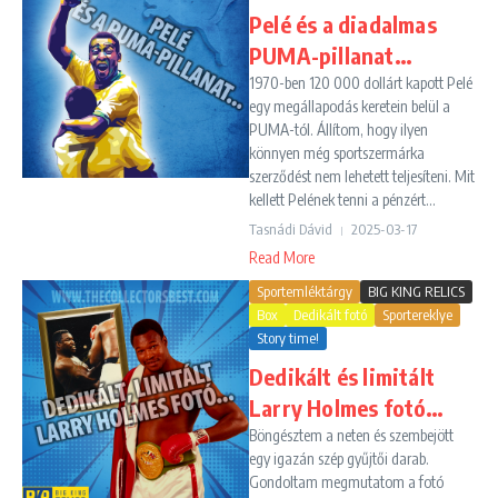
Pelé és a diadalmas
PUMA-pillanat…
1970-ben 120 000 dollárt kapott Pelé
egy megállapodás keretein belül a
PUMA-tól. Állítom, hogy ilyen
könnyen még sportszermárka
szerződést nem lehetett teljesíteni. Mit
kellett Pelének tenni a pénzért...
Tasnádi Dávid
2025-03-17
Read More
Sportemléktárgy
BIG KING RELICS
Box
Dedikált fotó
Sportereklye
Story time!
Dedikált és limitált
Larry Holmes fotó…
Böngésztem a neten és szembejött
egy igazán szép gyűjtői darab.
Gondoltam megmutatom a fotó