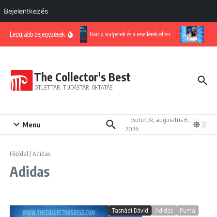
Bejelentkezés
Ugrás a tartalomhoz
Legújabb bejegyzések
Harc a scalperek és a resellerek ellen
LeBro
The Collector's Best
ÖTLETTÁR, TUDÁSTÁR, OKTATÁS
csütörtök, augusztus 6,
Menu
2026
Főoldal
/
Adidas
Adidas
Tasnádi Dávid
Adidas
Puma