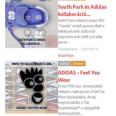
South Park és Adidas
kollaboráció…
South Park x Adidas Campus 80s
“Towelie” modell gyorsan elkelt a
boltok polcairól, azóta már
négyszeres áron hódít a re-seller
piacon....
Tasnádi Dávid
2021-09-15
Read More
Adidas
Sneaker
ADIDAS – Feet You
Wear
25 éve 1996-ban, innovációként
robbant a cipők piacán a Feet You
Wear talp kialakítás. Amely
meghonosította a "láb
központúságot" a cipőgyártók
tervezőasztalán....