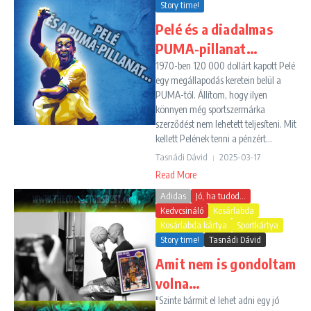
Story time!
Pelé és a diadalmas
PUMA-pillanat…
1970-ben 120 000 dollárt kapott Pelé
egy megállapodás keretein belül a
PUMA-tól. Állítom, hogy ilyen
könnyen még sportszermárka
szerződést nem lehetett teljesíteni. Mit
kellett Pelének tenni a pénzért...
Tasnádi Dávid
2025-03-17
Read More
Adidas
Jó, ha tudod...
Kedvcsináló
Kosárlabda
Kosárlabda kártya
Sportkártya
Story time!
Tasnádi Dávid
Amit nem is gondoltam
volna…
"Szinte bármit el lehet adni egy jó