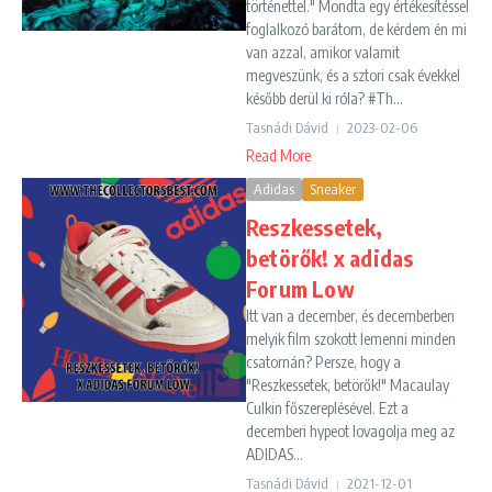
történettel." Mondta egy értékesítéssel
foglalkozó barátom, de kérdem én mi
van azzal, amikor valamit
megveszünk, és a sztori csak évekkel
később derül ki róla? #Th...
Tasnádi Dávid
2023-02-06
Read More
Adidas
Sneaker
Reszkessetek,
betörők! x adidas
Forum Low
Itt van a december, és decemberben
melyik film szokott lemenni minden
csatornán? Persze, hogy a
"Reszkessetek, betörők!" Macaulay
Culkin főszereplésével. Ezt a
decemberi hypeot lovagolja meg az
ADIDAS...
Tasnádi Dávid
2021-12-01