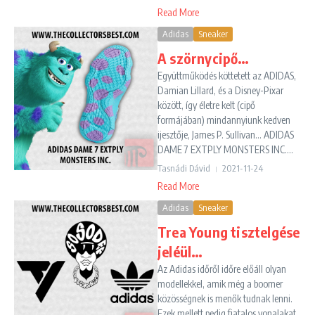
Read More
Adidas
Sneaker
A szörnycipő…
Együttműködés köttetett az ADIDAS,
Damian Lillard, és a Disney-Pixar
között, így életre kelt (cipő
formájában) mindannyiunk kedven
ijesztője, James P. Sullivan... ADIDAS
DAME 7 EXTPLY MONSTERS INC....
Tasnádi Dávid
2021-11-24
Read More
Adidas
Sneaker
Trea Young tisztelgése
jeléül…
Az Adidas időről időre előáll olyan
modellekkel, amik még a boomer
közösségnek is menők tudnak lenni.
Ezek mellett pedig fiatalos vonalakat