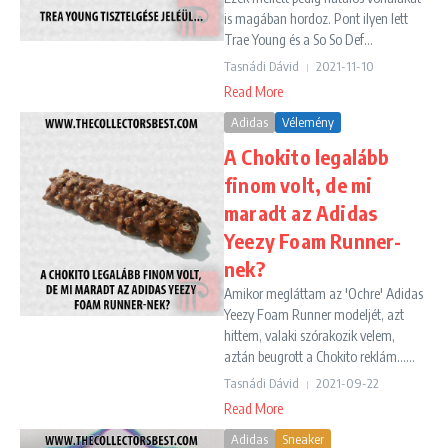
is magában hordoz. Pont ilyen lett
Trae Young és a So So Def...
Tasnádi Dávid
2021-11-10
Read More
Adidas
Vélemény
A Chokito legalább
finom volt, de mi
maradt az Adidas
Yeezy Foam Runner-
nek?
Amikor megláttam az 'Ochre' Adidas
Yeezy Foam Runner modeljét, azt
hittem, valaki szórakozik velem,
aztán beugrott a Chokito reklám......
Tasnádi Dávid
2021-09-22
Read More
Adidas
Sneaker