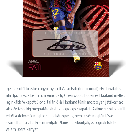
Igen, az utóbbi évben agyonhypeolt Ansu Fati (tudtommal) első hivatalos
aláírtja. Lássuk be, mint a Vinicius Jr, Greenwood, Foden és Haaland mellett
leginkább felkapott újonc, talán ő és Haaland tűnik most olyan játékosnak,
akik évtizedekig meghatározhatnak egy-egy csapatot. Akiknek most sikerült
ebből a dobozból megfogniuk akár egyet is, nem kevés megtérüléssel
számolhatnak, ha ki sem nyitják. Pláne, ha kibontják, és fognak belőle
valami extra kártyát!