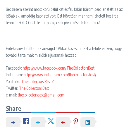
Becslésem szerint most körülbelül két és fél, talán három perc lehetett az az
időablak, ameddig kapható volt. Ezt követően már nem lehetett kosárba
tenni, a SOLD OUT felirat pedig csak jóval később került ki rá.
– – – – – – – – – – – –
Érdekesnek találtad az anyagot? Akkor köves minket a felületeinken, hogy
további tartalmak mielőbb eljussanak hozzád.
Facebook:
https://www.facebook.com/TheCollectorsBest
Instagram:
https://www.instagram.com/thecollectorsbest/
YouTube:
The Collectors Best YT
Twitter:
The Collectors Best
e-mail:
thecollectorsbest@gmail.com
Share