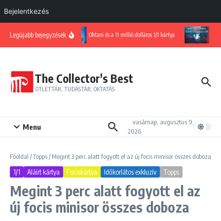
Bejelentkezés
Ugrás a tartalomhoz
Legújabb bejegyzések
Ohtani és a 11 millió dolláros 1/1 kártya
Harc 
The Collector's Best
ÖTLETTÁR, TUDÁSTÁR, OKTATÁS
vasárnap, augusztus 9,
Menu
2026
Főoldal
/
Topps
/
Megint 3 perc alatt fogyott el az új focis minisor összes doboza
1/1
Aláírt kártya
Fociskártya
Időkorlátos exkluzív
Topps
Megint 3 perc alatt fogyott el az
új focis minisor összes doboza