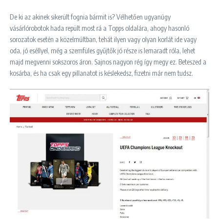
De ki az akinek sikerült fognia bármit is? Vélhetően ugyanúgy
vásárlórobotok hada repült most rá a Topps oldalára, ahogy hasonló
sorozatok esetén a közelmúltban, tehát ilyen vagy olyan korlát ide vagy
oda, jó eséllyel, még a szemfüles gyűjtők jó része is lemaradt róla, lehet
majd megvenni sokszoros áron. Sajnos nagyon rég így megy ez. Beteszed a
kosárba, és ha csak egy pillanatot is késlekedsz, fizetni már nem tudsz.