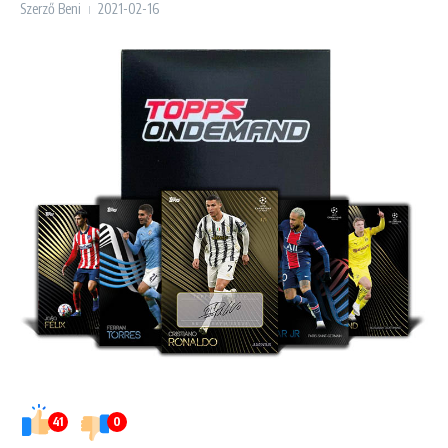
Szerző
Beni
2021-02-16
41
0