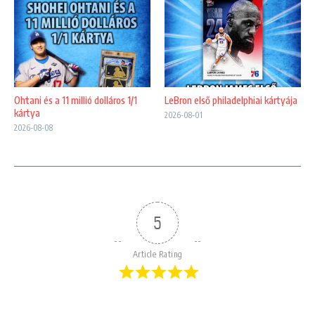
Ohtani és a 11 millió dolláros 1/1
LeBron első philadelphiai kártyája
kártya
2026-08-01
2026-08-08
5
Article Rating