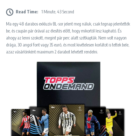
Read Time:
1 Minute, 43 Second
Ma egy 48 darabos exkluzív BL-sor jelent meg náluk, csak tegnap jelentették
be, és csupán pár órával az élesítés előtt, hogy mikortól lesz kapható. És
ahogy az lenni szokott, megint pár perc alatt szétkapták. Nem volt nagyon
drága, 30 angol font vagy 35 euró, és most kivételesen korlátot is tettek bele,
azaz vásárlónként maximum 2 darabot lehetett rendelni.