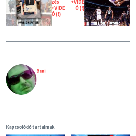
zés
+VIDE
+VIDE
Ó (!)
Ó (!)
Beni
Kapcsolódó tartalmak