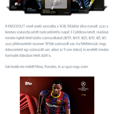
A KNOCKOUT nevet viselő sorozatba a 16 BL-főtáblán állva maradt, azaz a
kieséses szakaszba jutott nyolcaddöntős csapat 3-3 játékosa került, ráadásul
minden lapból lehet találni számozottakat (#/99, #/49, #/25, #/10, #/5, #/1,
azaz játékosonként összesen 189db számozott van, ha feltételezzük, hogy
dobozonként egy számozott van, akkor az 9 ezer doboz) és emellett minden
harmadik dobozban lehet aláírt is.
Sok kisebb név mellett Messi, Ronaldo, és az igazi nagy szám: