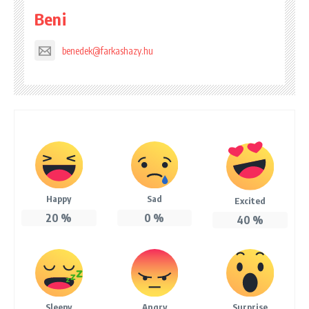
Beni
benedek@farkashazy.hu
Happy
Sad
Excited
20
%
0
%
40
%
Sleepy
Angry
Surprise