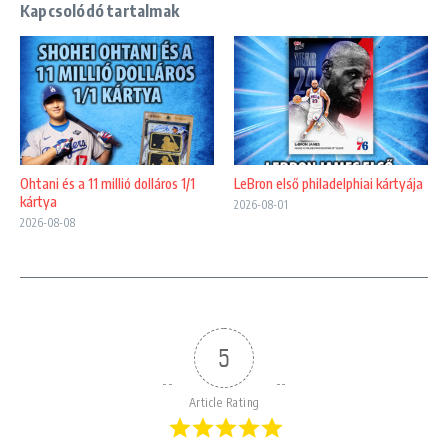
Kapcsolódó tartalmak
Ohtani és a 11 millió dolláros 1/1
LeBron első philadelphiai kártyája
kártya
2026-08-01
2026-08-08
5
Article Rating