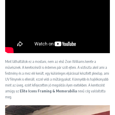
Mint láthattátok ez a mostani, nem az első Zion Williams kerete a
művésznek. A keretezésről is érdemes pár szót ejteni. A víztiszta akril ami a
festmény és a mez elé került, egy különleges eljárással készített plexilap, ami
UV fénynek is ellenáll, ezzel védi a műtárgyakat. Könnyebb és hajlékonyabb
mint az üveg, ezért kifejezetten jó megoldás ilyen esetekben. A keretezést
amúgy az
Elite Icons Framing & Memorabilia
nevű cég valósította
meg.