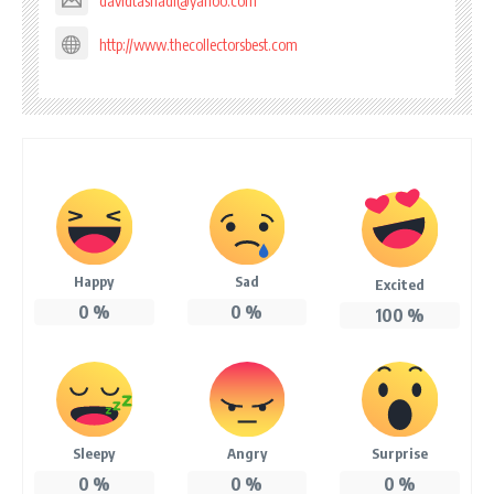
davidtasnadi@yahoo.com
http://www.thecollectorsbest.com
Happy
Sad
Excited
0
%
0
%
100
%
Sleepy
Angry
Surprise
0
%
0
%
0
%