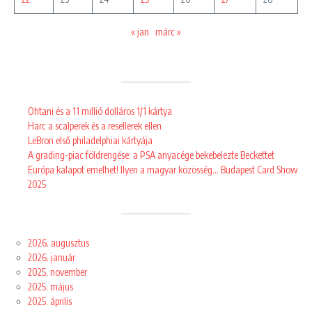
« jan
márc »
Ohtani és a 11 millió dolláros 1/1 kártya
Harc a scalperek és a resellerek ellen
LeBron első philadelphiai kártyája
A grading-piac földrengése: a PSA anyacége bekebelezte Beckettet
Európa kalapot emelhet! Ilyen a magyar közösség… Budapest Card Show
2025
2026. augusztus
2026. január
2025. november
2025. május
2025. április