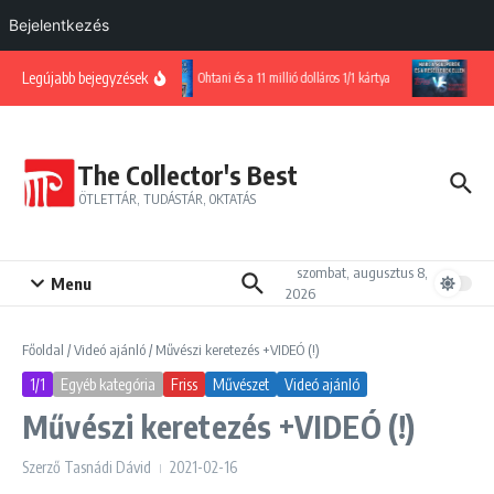
Bejelentkezés
Ugrás a tartalomhoz
Legújabb bejegyzések
Ohtani és a 11 millió dolláros 1/1 kártya
Harc a
The Collector's Best
ÖTLETTÁR, TUDÁSTÁR, OKTATÁS
szombat, augusztus 8,
Menu
2026
Főoldal
/
Videó ajánló
/
Művészi keretezés +VIDEÓ (!)
1/1
Egyéb kategória
Friss
Művészet
Videó ajánló
Művészi keretezés +VIDEÓ (!)
Szerző
Tasnádi Dávid
2021-02-16