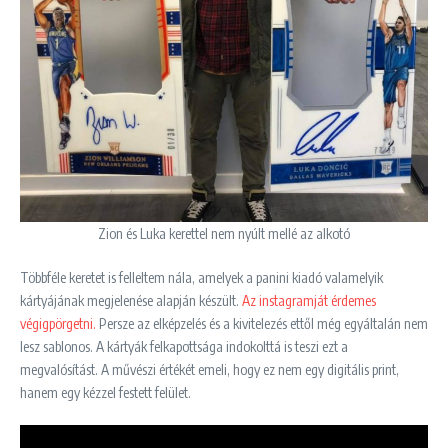
Zion és Luka kerettel nem nyúlt mellé az alkotó
Többféle keretet is felleltem nála, amelyek a panini kiadó valamelyik
kártyájának megjelenése alapján készült.
Az instagramját érdemes
végigpörgetni.
Persze az elképzelés és a kivitelezés ettől még egyáltalán nem
lesz sablonos. A kártyák felkapottsága indokolttá is teszi ezt a
megvalósítást. A művészi értékét emeli, hogy ez nem egy digitális print,
hanem egy kézzel festett felület.