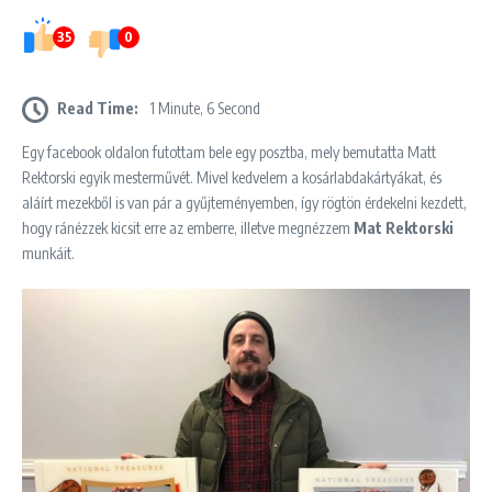
35
0
Read Time:
1 Minute, 6 Second
Egy facebook oldalon futottam bele egy posztba, mely bemutatta Matt
Rektorski egyik mesterművét. Mivel kedvelem a kosárlabdakártyákat, és
aláírt mezekből is van pár a gyűjteményemben, így rögtön érdekelni kezdett,
hogy ránézzek kicsit erre az emberre, illetve megnézzem
Mat Rektorski
munkáit.