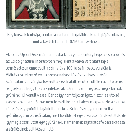
Egy korszak kártyája, amikor a centering legalább akkora fejfájást okozott,
mint a kezdeti Panini PRIZM termékeknél…
Ekkor az Upper Deck már nem tudta kihagyni a Century Legends sorából, és
az Epic Signatures inzertsorban megjelent a várva várt aláírt lapja,
természetesen ennek volt az sima és a 100-ig számozott verziója is.
Aláírásaira jellemző volt a szép vonalvezetés, és az olvashatóság.
Számtalan kiadványba bekerült az évek alatt, és úton-útfélen az a történet
lengte körül, hogy Ő az az játékos, aki bár mindent megtett, mégis bajnoki
gyűrű nélkül vonult vissza. Bár ez így nem teljesen igaz, hiszen az utolsó
szezonjában, amit ő már nem fejezett be, de a Lakers megszerezte a bajnoki
címet és egy gyűrűt felajánlottak neki is. Kötődése ugyan nem volt a
gyűrűhöz, ami érthető talán, mert később ezt egy árverésen értékesítették, de
így mégis csak jutott egy gyűrű neki. Karrierjének sajnálatos félbeszakadása
a sérüléseinek volt köszönhető.