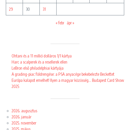
29
30
31
« febr
ápr »
Ohtani és a 11 millió dolláros 1/1 kártya
Harc a scalperek és a resellerek ellen
LeBron első philadelphiai kártyája
A grading-piac földrengése: a PSA anyacége bekebelezte Beckettet
Európa kalapot emelhet! Ilyen a magyar közösség… Budapest Card Show
2025
2026. augusztus
2026. január
2025. november
2025. május