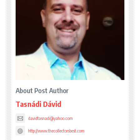
About Post Author
Tasnádi Dávid
davidtasnadi@yahoo.com
http://www.thecollectorsbest.com