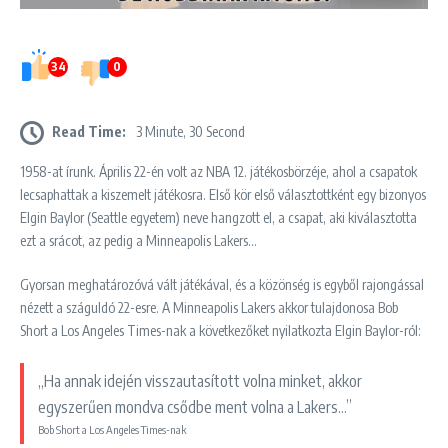
34
0
Read Time:
3 Minute, 30 Second
1958-at írunk. Április 22-én volt az NBA 12. játékosbörzéje, ahol a csapatok
lecsaphattak a kiszemelt játékosra. Első kör első választottként egy bizonyos
Elgin Baylor (Seattle egyetem) neve hangzott el, a csapat, aki kiválasztotta
ezt a srácot, az pedig a Minneapolis Lakers…
Gyorsan meghatározóvá vált játékával, és a közönség is egyből rajongással
nézett a száguldó 22-esre. A Minneapolis Lakers akkor tulajdonosa Bob
Short a Los Angeles Times-nak a következőket nyilatkozta Elgin Baylor-ról:
„Ha annak idején visszautasított volna minket, akkor
egyszerűen mondva csődbe ment volna a Lakers…”
Bob Short a Los Angeles Times-nak