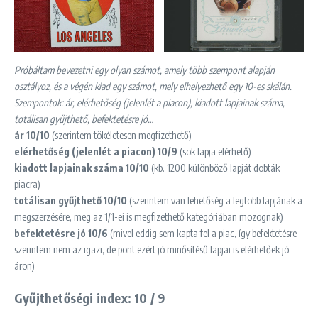
Próbáltam bevezetni egy olyan számot, amely több szempont alapján
osztályoz, és a végén kiad egy számot, mely elhelyezhető egy 10-es skálán.
Szempontok: ár, elérhetőség (jelenlét a piacon), kiadott lapjainak száma,
totálisan gyűjthető, befektetésre jó…
ár 10/10
(szerintem tökéletesen megfizethető)
elérhetőség (jelenlét a piacon) 10/9
(sok lapja elérhető)
kiadott lapjainak száma 10/10
(kb. 1200 különböző lapját dobták
piacra)
totálisan gyűjthető 10/10
(szerintem van lehetőség a legtöbb lapjának a
megszerzésére, meg az 1/1-ei is megfizethető kategóriában mozognak)
befektetésre jó 10/6
(mivel eddig sem kapta fel a piac, így befektetésre
szerintem nem az igazi, de pont ezért jó minősítésű lapjai is elérhetőek jó
áron)
Gyűjthetőségi index: 10 / 9