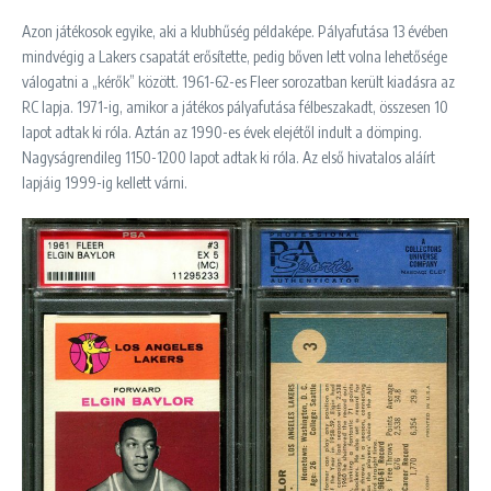
Azon játékosok egyike, aki a klubhűség példaképe. Pályafutása 13 évében
mindvégig a Lakers csapatát erősítette, pedig bőven lett volna lehetősége
válogatni a „kérők” között. 1961-62-es Fleer sorozatban került kiadásra az
RC lapja. 1971-ig, amikor a játékos pályafutása félbeszakadt, összesen 10
lapot adtak ki róla. Aztán az 1990-es évek elejétől indult a dömping.
Nagyságrendileg 1150-1200 lapot adtak ki róla. Az első hivatalos aláírt
lapjáig 1999-ig kellett várni.