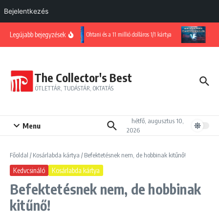
Bejelentkezés
Ugrás a tartalomhoz
Legújabb bejegyzések
Ohtani és a 11 millió dolláros 1/1 kártya
Harc a 
The Collector's Best
ÖTLETTÁR, TUDÁSTÁR, OKTATÁS
hétfő, augusztus 10,
Menu
2026
Főoldal
/
Kosárlabda kártya
/
Befektetésnek nem, de hobbinak kitűnő!
Kedvcsináló
Kosárlabda kártya
Befektetésnek nem, de hobbinak
kitűnő!