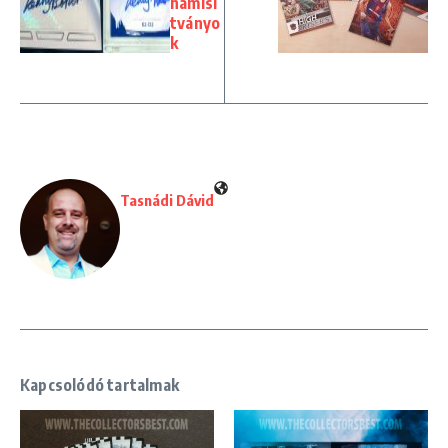
hamisí
tványo
k
Tasnádi Dávid
Kapcsolódó tartalmak