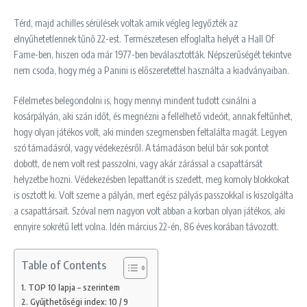
Térd, majd achilles sérülések voltak amik végleg legyőzték az
elnyűhetetlennek tűnő 22-est. Természetesen elfoglalta helyét a Hall Of
Fame-ben, hiszen oda már 1977-ben beválasztották. Népszerűségét tekintve
nem csoda, hogy még a Panini is előszeretettel használta a kiadványaiban.
Félelmetes belegondolni is, hogy mennyi mindent tudott csinálni a
kosárpályán, aki szán időt, és megnézni a fellelhető videóit, annak feltűnhet,
hogy olyan játékos volt, aki minden szegmensben feltalálta magát. Legyen
szó támadásról, vagy védekezésről. A támadáson belül bár sok pontot
dobott, de nem volt rest passzolni, vagy akár zárással a csapattársát
helyzetbe hozni. Védekezésben lepattanót is szedett, meg komoly blokkokat
is osztott ki. Volt szeme a pályán, mert egész pályás passzokkal is kiszolgálta
a csapattársait. Szóval nem nagyon volt abban a korban olyan játékos, aki
ennyire sokrétű lett volna. Idén március 22-én, 86 éves korában távozott.
Table of Contents
TOP 10 lapja – szerintem
Gyűjthetőségi index: 10 / 9