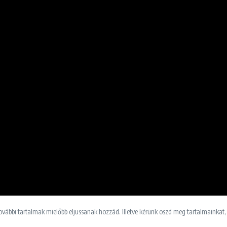
ovábbi tartalmak mielőbb eljussanak hozzád. Illetve kérünk oszd meg tartalmainkat,