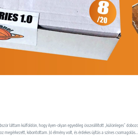
bször láttam külföldön, hogy ilyen-olyan egyedileg összeállított „különleges” doboz
z megérkezett, kibontottam. Jó élmény volt, és érdekes újítás a színes csomagolá