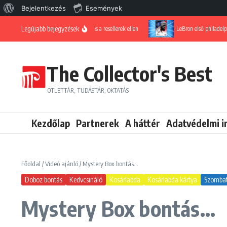
WordPress, a csodás
Bejelentkezés
Események
Ugrás a tartalomhoz
Legújabb bejegyzések
Harc a scalperek és a resellerek ellen
LeBron első philadelphiai 
The Collector's Best
ÖTLETTÁR, TUDÁSTÁR, OKTATÁS
Kezdőlap
Partnerek
A háttér
Adatvédelmi i
Főoldal
/
Videó ajánló
/
Mystery Box bontás…
Doboz bontás
Kedvcsináló
Kosárlabda
Kosárlabda kártya
Szombat
Mystery Box bontás…