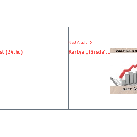
Next Article
t (24.hu)
Kártya „tőzsde”…