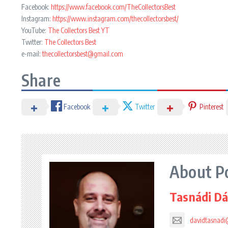
Facebook:
https://www.facebook.com/TheCollectorsBest
Instagram:
https://www.instagram.com/thecollectorsbest/
YouTube:
The Collectors Best YT
Twitter:
The Collectors Best
e-mail:
thecollectorsbest@gmail.com
Share
Facebook
Twitter
Pinterest
About P
Tasnádi Dá
davidtasnad