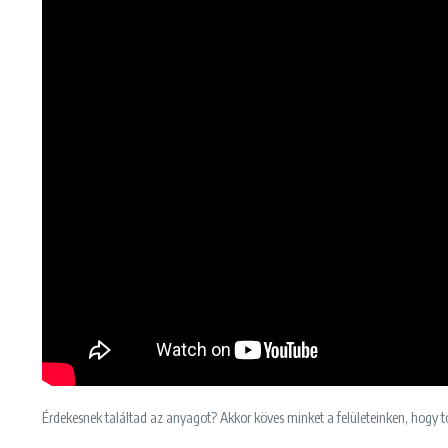
Érdekesnek találtad az anyagot? Akkor köves minket a felületeinken, hogy t