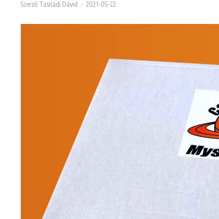
Szerző
Tasnádi Dávid
2021-05-22