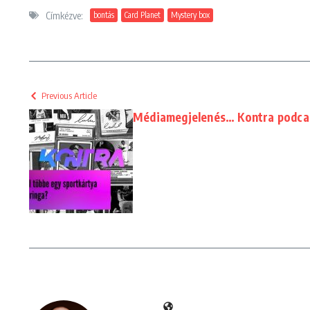
Címkézve:
bontás
Card Planet
Mystery box
Previous Article
Médiamegjelenés… Kontra podcas