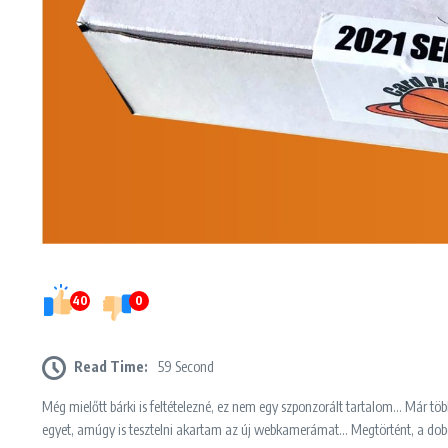
40
0
Read Time:
59 Second
Még mielőtt bárki is feltételezné, ez nem egy szponzorált tartalom… Már töb
egyet, amúgy is tesztelni akartam az új webkamerámat… Megtörtént, a dobo