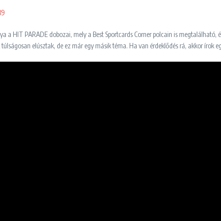
39
a HIT PARADE dobozai, mely a Best Sportcards Corner polcain is megtalálható, és té
k túlságosan elúsztak, de ez már egy másik téma. Ha van érdeklődés rá, akkor íro