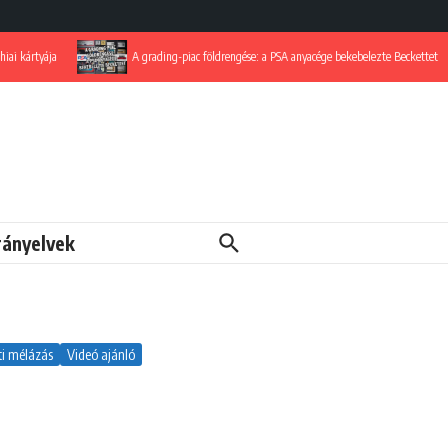
kártyája
A grading-piac földrengése: a PSA anyacége bekebelezte Beckettet
rányelvek
i mélázás
Videó ajánló