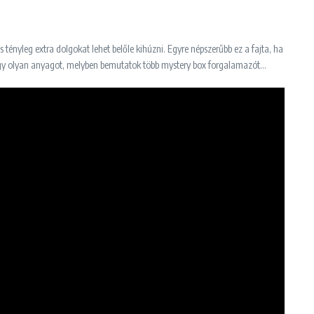
nyleg extra dolgokat lehet belőle kihúzni. Egyre népszerűbb ez a fajta, ha
k egy olyan anyagot, melyben bemutatok több mystery box forgalamazót…