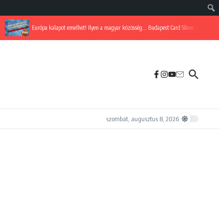
Európa kalapot emelhet! Ilyen a magyar közösség… Budapest Card Show 2025
szombat, augusztus 8, 2026