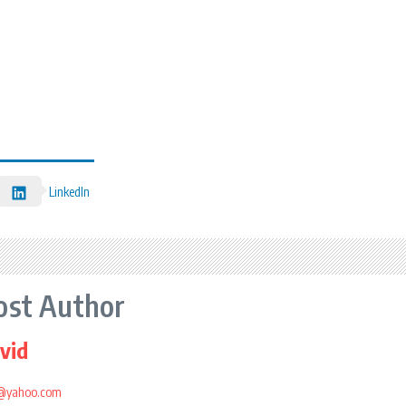
LinkedIn
ost Author
vid
i@yahoo.com