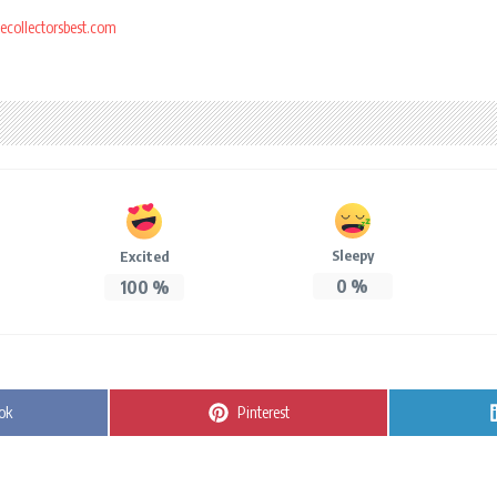
ecollectorsbest.com
Sleepy
Excited
0
%
100
%
n
Share on
ok
Pinterest