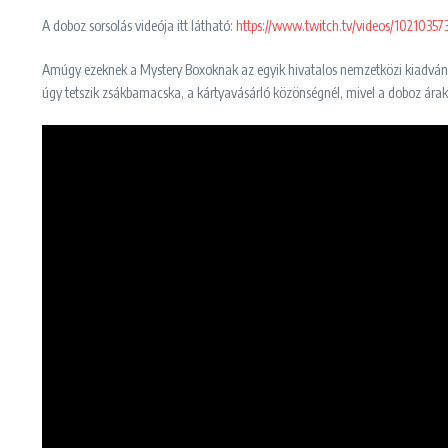
A doboz sorsolás videója itt látható:
https://www.twitch.tv/videos/10210357
Amúgy ezeknek a Mystery Boxoknak az egyik hivatalos nemzetközi kiadványa 
úgy tetszik zsákbamacska, a kártyavásárló közönségnél, mivel a doboz ára