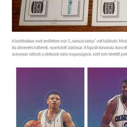
A borítékokban mint említettem már 3 „oversize kártya” volt található. Mindeg
lila átmenetes háttérrel), nyomtatott aláírással. A figurák körvonala stancolt
arányosan változik a játékosok valós magasságával, ezért nem lehetett 