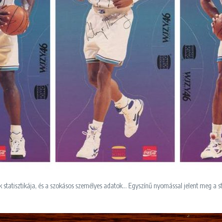
 statisztikája, és a szokásos személyes adatok… Egyszínű nyomással jelent meg a st