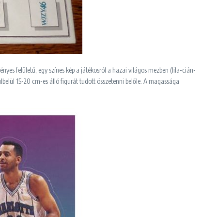
nyes felületű, egy színes kép a játékosról a hazai világos mezben (lila-cián-
örülbelül 15-20 cm-es álló figurát tudott összetenni belőle. A magassága