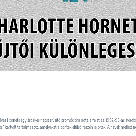
éves Hornets egy érdekes népszerűsítő promócióra adta a fejét az 1992-93-as évadba
 kártyát tartalmazott, amelyeket a boríték elülső részén jelöltek. A nevek mellett né