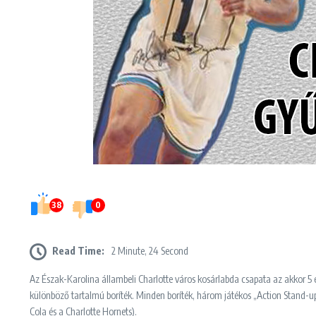
38
0
Read Time:
2 Minute, 24 Second
Az Észak-Karolina állambeli Charlotte város kosárlabda csapata az akkor 5 
különböző tartalmú boríték. Minden boríték, három játékos „Action Stand-ups”
Cola és a Charlotte Hornets).