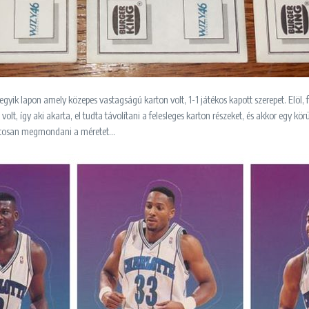
yik lapon amely közepes vastagságú karton volt, 1-1 játékos kapott szerepet. Elöl, fé
 volt, így aki akarta, el tudta távolítani a felesleges karton részeket, és akkor egy k
pontosan megmondani a méretet…