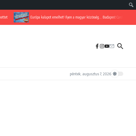
Európa kalapot emelhet! Ilyen a magyar közösség… Budapest Card Show 2025
péntek, augusztus 7, 2026