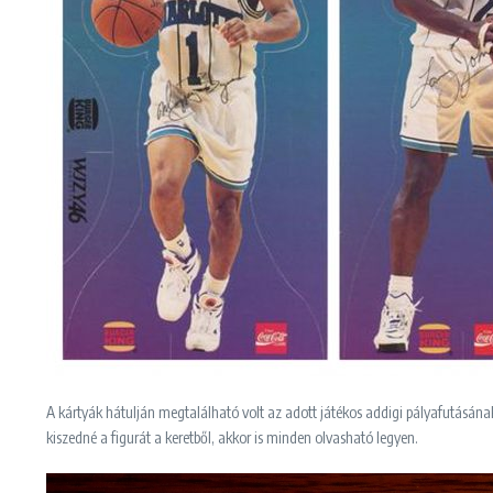
A kártyák hátulján megtalálható volt az adott játékos addigi pályafutásának
kiszedné a figurát a keretből, akkor is minden olvasható legyen.