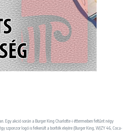
n. Egy akció során a Burger King Charlotte-i éttermeiben feltűnt négy
gy szponzor logó is felkerült a boríték elejére (Burger King, WJZY 46, Coca-