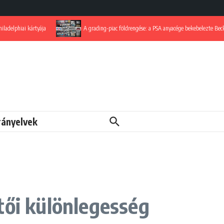
ártyája
A grading-piac földrengése: a PSA anyacége bekebelezte Beckettet
rányelvek
tői különlegesség