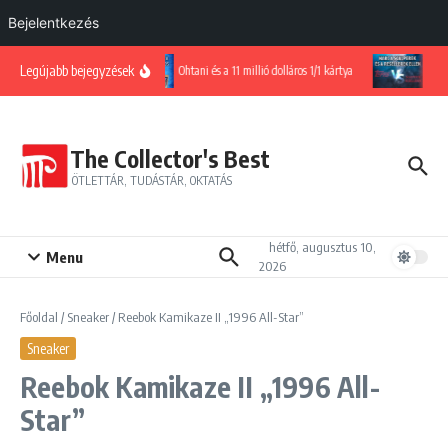
Bejelentkezés
Ugrás a tartalomhoz
Legújabb bejegyzések
Ohtani és a 11 millió dolláros 1/1 kártya
Harc a
The Collector's Best
ÖTLETTÁR, TUDÁSTÁR, OKTATÁS
hétfő, augusztus 10,
Menu
2026
Főoldal
/
Sneaker
/
Reebok Kamikaze II „1996 All-Star”
Sneaker
Reebok Kamikaze II „1996 All-
Star”