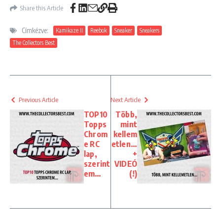
Share this Article
Címkézve:
Kamikaze II
Reebok
Sneaker
Sneakers
The Collectors Best
Previous Article
Next Article
TOP10
Több,
Topps
mint
Chrom
kellem
e RC
etlen…
lap,
+
szerint
VIDEÓ
em…
(!)