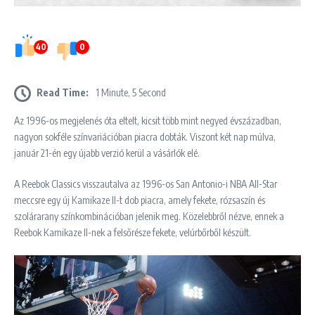
40
0
Read Time:
1 Minute, 5 Second
Az 1996-os megjelenés óta eltelt, kicsit több mint negyed évszázadban,
nagyon sokféle színvariációban piacra dobták. Viszont két nap múlva,
január 21-én egy újabb verzió kerül a vásárlók elé.
A Reebok Classics visszautalva az 1996-os San Antonio-i NBA All-Star
meccsre egy új Kamikaze II-t dob ​​piacra, amely fekete, rózsaszín és
szolárarany színkombinációban jelenik meg. Közelebbről nézve, ennek a
Reebok Kamikaze II-nek a felsőrésze fekete, velúrbőrből készült.