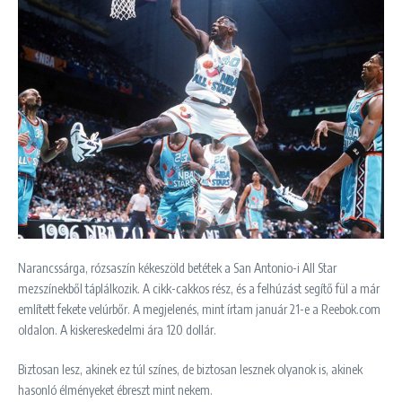
Narancssárga, rózsaszín kékeszöld betétek a San Antonio-i All Star
mezszínekből táplálkozik. A cikk-cakkos rész, és a felhúzást segítő fül a már
említett fekete velúrbőr. A megjelenés, mint írtam január 21-e a Reebok.com
oldalon. A kiskereskedelmi ára 120 dollár.
Biztosan lesz, akinek ez túl színes, de biztosan lesznek olyanok is, akinek
hasonló élményeket ébreszt mint nekem.