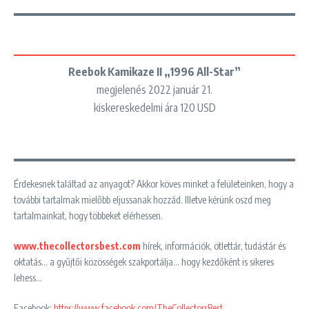
Reebok Kamikaze II „1996 All-Star”
megjelenés 2022 január 21.
kiskereskedelmi ára 120 USD
Érdekesnek találtad az anyagot? Akkor köves minket a felületeinken, hogy a
további tartalmak mielőbb eljussanak hozzád. Illetve kérünk oszd meg
tartalmainkat, hogy többeket elérhessen.
www.thecollectorsbest.com
hírek, információk, ötlettár, tudástár és
oktatás… a gyűjtői közösségek szakportálja… hogy kezdőként is sikeres
lehess…
Facebook:
https://www.facebook.com/TheCollectorsBest