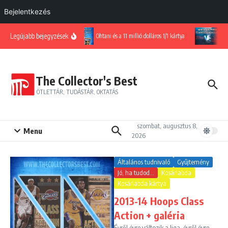
Bejelentkezés
Ugrás a tartalomhoz
Legújabb bejegyzések
Ohtani és a 11 millió dolláros 1/1 kártya
Ha
The Collector's Best
ÖTLETTÁR, TUDÁSTÁR, OKTATÁS
szombat, augusztus 8,
Menu
2026
Általános tudnivaló
Gyűjtemény
Jó, ha tudod...
Kosárlabda
Kosárlabda kártya
2013-14 Hoops Class
Action + galéria
Évről évre változik a liga, évről évre