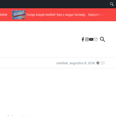
Európa kalapot emelhet! Ilyen a magyar közösség… Budapest Card Show 2025
szombat, augusztus 8, 2026