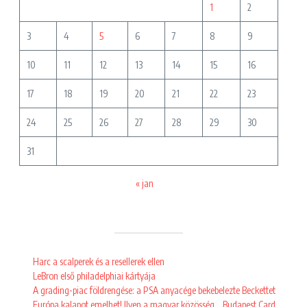
1
2
3
4
5
6
7
8
9
10
11
12
13
14
15
16
17
18
19
20
21
22
23
24
25
26
27
28
29
30
31
« jan
Harc a scalperek és a resellerek ellen
LeBron első philadelphiai kártyája
A grading-piac földrengése: a PSA anyacége bekebelezte Beckettet
Európa kalapot emelhet! Ilyen a magyar közösség… Budapest Card