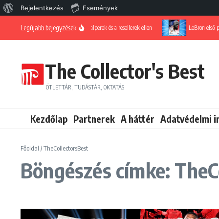
WordPress, a csodás
Bejelentkezés
Események
Ugrás a tartalomhoz
Legújabb bejegyzések
Harc a scalperek és a resellerek ellen
LeBron első philadelph
The Collector's Best
ÖTLETTÁR, TUDÁSTÁR, OKTATÁS
Kezdőlap
Partnerek
A háttér
Adatvédelmi i
Főoldal
/
TheCollectorsBest
Böngészés címke: TheC