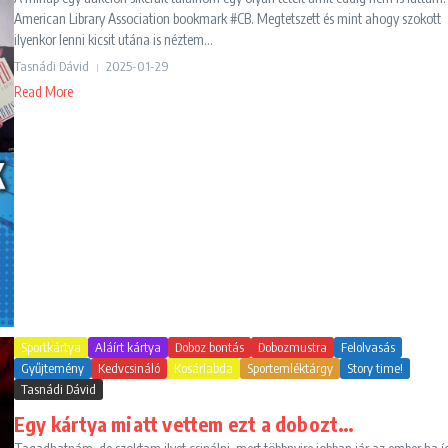
American Library Association bookmark #CB. Megtetszett és mint ahogy szokott
ilyenkor lenni kicsit utána is néztem...
Tasnádi Dávid
2025-01-29
Read More
Sportkártya
Aláírt kártya
Doboz bontás
Dobozmustra
Felolvasás
Gyűjtemény
Kedvcsináló
Kosárlabda
Sportemléktárgy
Story time!
Tasnádi Dávid
Egy kártya miatt vettem ezt a dobozt…