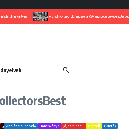
iai kártyája
A grading-piac földrengése: a PSA anyacége bekebelezte Beckettet
rányelvek
ollectorsBest
Általános tudnivaló
Hamiskártya
Jó, ha tudod...
Oddball
Oktatás