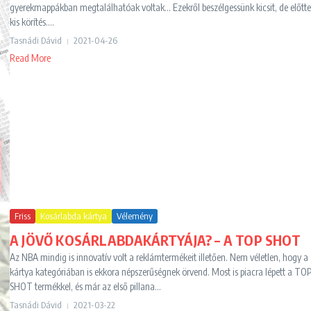
gyerekmappákban megtalálhatóak voltak... Ezekről beszélgessünk kicsit, de előtt
kis körítés....
Tasnádi Dávid
2021-04-26
Read More
Friss
Kosárlabda kártya
Vélemény
A JÖVŐ KOSÁRLABDAKÁRTYÁJA? – A TOP SHOT
Az NBA mindig is innovatív volt a reklámtermékeit illetően. Nem véletlen, hogy a
kártya kategóriában is ekkora népszerűségnek örvend. Most is piacra lépett a TO
SHOT termékkel, és már az első pillana...
Tasnádi Dávid
2021-03-22