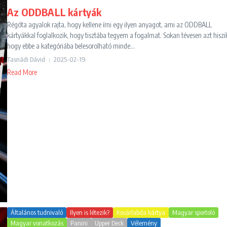
Az ODDBALL kártyák
Régóta agyalok rajta, hogy kellene írni egy ilyen anyagot, ami az ODDBALL
kártyákkal foglalkozik, hogy tisztába tegyem a fogalmat. Sokan tévesen azt hiszi
hogy ebbe a kategóriába belesorolható minde...
Tasnádi Dávid
2025-02-19
Read More
Általános tudnivaló
Ilyen is létezik?
Kosárlabda kártya
Magyar sportoló
Magyar vonatkozás
Panini
Upper Deck
Vélemény