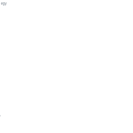
e egy
P