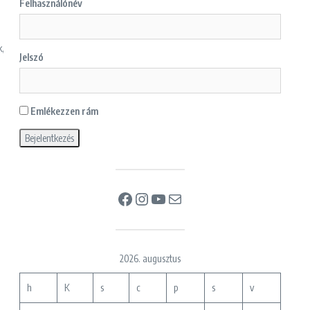
Felhasználónév
k,
Jelszó
Emlékezzen rám
Facebook
Instagram
YouTube
Mail
2026. augusztus
h
K
s
c
p
s
v