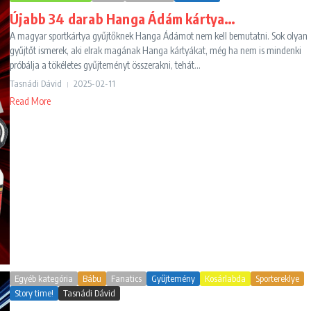
Újabb 34 darab Hanga Ádám kártya…
A magyar sportkártya gyűjtőknek Hanga Ádámot nem kell bemutatni. Sok olyan
gyűjtőt ismerek, aki elrak magának Hanga kártyákat, még ha nem is mindenki
próbálja a tökéletes gyűjteményt összerakni, tehát...
Tasnádi Dávid
2025-02-11
Read More
Egyéb kategória
Bábu
Fanatics
Gyűjtemény
Kosárlabda
Sportereklye
Story time!
Tasnádi Dávid