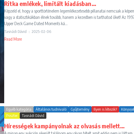
Ritka emlékek, limitált kiadásban…
Képzeld el, hogy a sporttörténelem legemlékezetesebb pillanatai nemcsak a képe
vagy a statisztikákban élnek tovább, hanem a kezedben is tarthatod őket! Az 19
Upper Deck Game Dated Moments ká...
Tasnádi Dávid
2025-02-06
Read More
Egyéb kategória
Általános tudnivaló
Gyűjtemény
Ilyen is létezik?
Könyvje
Poszter
Tasnádi Dávid
Hírességek kampányolnak az olvasás mellett…
A minap egy aukción sikerült találnom egy olyan tételt amit eddig nem is láttam