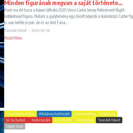
Minden figurának megvan a saját története…
Pont ma ért haza a képen látható 2025 Vince Carter Jersey Retirement Night
bobblehead figura. Nálam a gyűjtemény egy részét képezik a különböző Carter fi
is, van belőle jó pár, de ez az első Fana...
Tasnádi Dávid
2025-02-10
Read More
Kosárlabda kártya
Általános tudnivaló
Hockey kártya
Jégkorong
Jó, ha tudod...
Kedvcsináló
Kosárlabda
Sportkártya
Tasnádi Dávid
Upper Deck