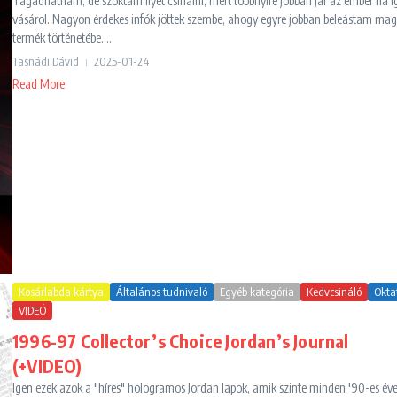
Tagadhatnám, de szoktam ilyet csinálni, mert többnyire jobban jár az ember ha í
vásárol. Nagyon érdekes infók jöttek szembe, ahogy egyre jobban beleástam ma
termék történetébe....
Tasnádi Dávid
2025-01-24
Read More
Kosárlabda kártya
Általános tudnivaló
Egyéb kategória
Kedvcsináló
Okta
VIDEÓ
1996-97 Collector’s Choice Jordan’s Journal
(+VIDEO)
Igen ezek azok a "híres" hologramos Jordan lapok, amik szinte minden '90-es éve