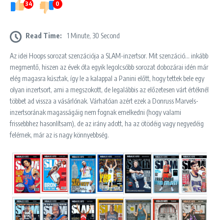
34
0
Read Time:
1 Minute, 30 Second
Az idei Hoops sorozat szenzációja a SLAM-inzertsor. Mit szenzáció… inkább
megmentő, hiszen az évek óta egyik legolcsóbb sorozat dobozárai idén már
elég magasra kúsztak, így le a kalappal a Panini előtt, hogy tettek bele egy
olyan inzertsort, ami a megszokott, de legalábbis az előzetesen várt értéknél
többet ad vissza a vásárlónak. Várhatóan azért ezek a Donruss Marvels-
inzertsorának magasságáig nem fognak emelkedni (hogy valami
frissebbhez hasonlítsam), de az irány adott, ha az ötödéig vagy negyedéig
felérnek, már az is nagy könnyebbség.