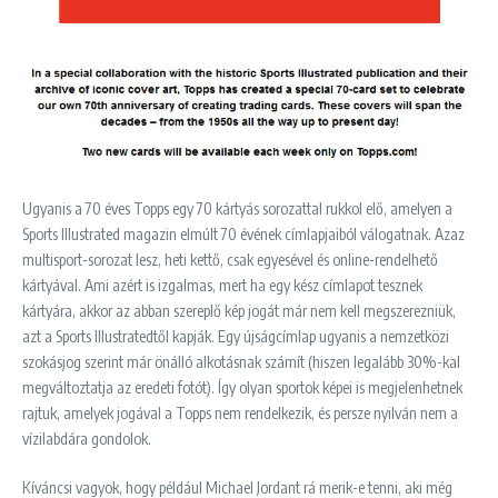
Ugyanis a 70 éves Topps egy 70 kártyás sorozattal rukkol elő, amelyen a
Sports Illustrated magazin elmúlt 70 évének címlapjaiból válogatnak. Azaz
multisport-sorozat lesz, heti kettő, csak egyesével és online-rendelhető
kártyával. Ami azért is izgalmas, mert ha egy kész címlapot tesznek
kártyára, akkor az abban szereplő kép jogát már nem kell megszerezniük,
azt a Sports Illustratedtől kapják. Egy újságcímlap ugyanis a nemzetközi
szokásjog szerint már önálló alkotásnak számít (hiszen legalább 30%-kal
megváltoztatja az eredeti fotót). Így olyan sportok képei is megjelenhetnek
rajtuk, amelyek jogával a Topps nem rendelkezik, és persze nyilván nem a
vízilabdára gondolok.
Kíváncsi vagyok, hogy például Michael Jordant rá merik-e tenni, aki még