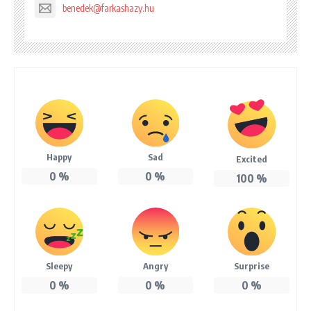
benedek@farkashazy.hu
Happy
Sad
Excited
0
%
0
%
100
%
Sleepy
Angry
Surprise
0
%
0
%
0
%