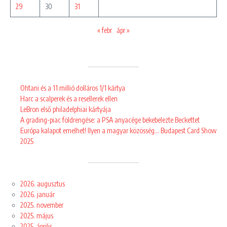
29
30
31
« febr
ápr »
Ohtani és a 11 millió dolláros 1/1 kártya
Harc a scalperek és a resellerek ellen
LeBron első philadelphiai kártyája
A grading-piac földrengése: a PSA anyacége bekebelezte Beckettet
Európa kalapot emelhet! Ilyen a magyar közösség… Budapest Card Show
2025
2026. augusztus
2026. január
2025. november
2025. május
2025. április