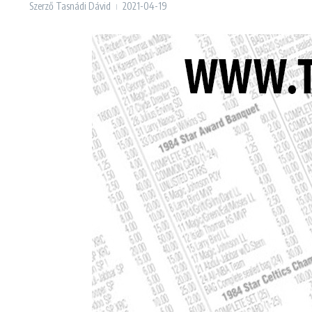
Szerző
Tasnádi Dávid
2021-04-19