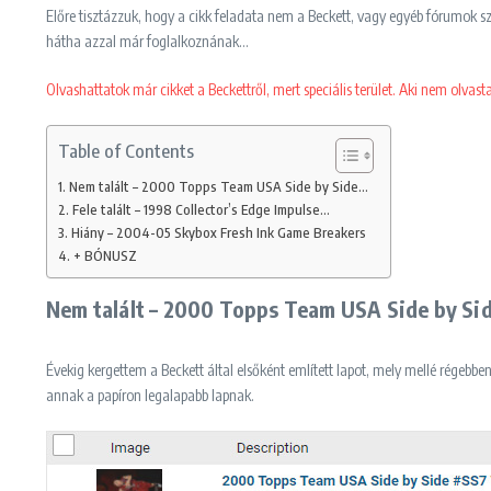
Előre tisztázzuk, hogy a cikk feladata nem a Beckett, vagy egyéb fórumok sz
hátha azzal már foglalkoznának…
Olvashattatok már cikket a Beckettről, mert speciális terület. Aki nem olvasta, 
Table of Contents
Nem talált – 2000 Topps Team USA Side by Side…
Fele talált – 1998 Collector’s Edge Impulse…
Hiány – 2004-05 Skybox Fresh Ink Game Breakers
+ BÓNUSZ
Nem talált – 2000 Topps Team USA Side by Si
Évekig kergettem a Beckett által elsőként említett lapot, mely mellé régebb
annak a papíron legalapabb lapnak.