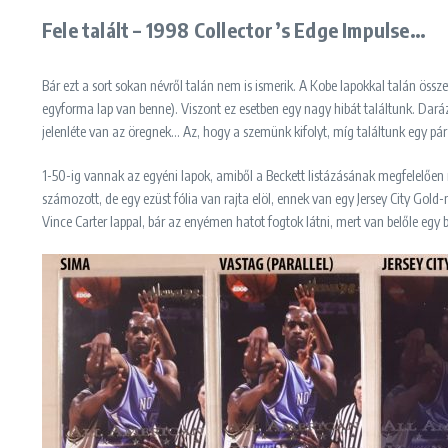
Fele talált – 1998 Collector’s Edge Impulse…
Bár ezt a sort sokan névről talán nem is ismerik. A Kobe lapokkal talán össz
egyforma lap van benne). Viszont ez esetben egy nagy hibát találtunk. Daráz
jelenléte van az öregnek… Az, hogy a szemünk kifolyt, míg találtunk egy pár 
1-50-ig vannak az egyéni lapok, amiből a Beckett listázásának megfelelően 
számozott, de egy ezüst fólia van rajta elöl, ennek van egy Jersey City Gold
Vince Carter lappal, bár az enyémen hatot fogtok látni, mert van belőle egy bla