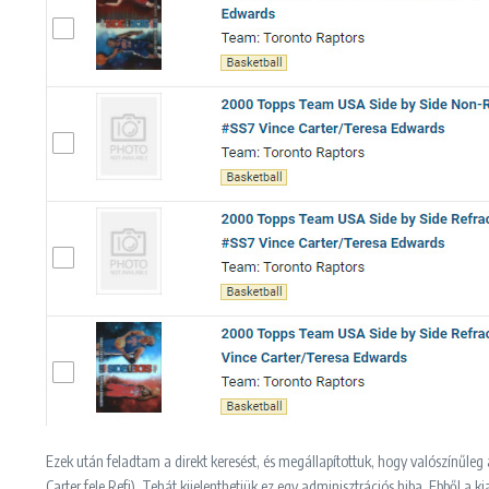
Ezek után feladtam a direkt keresést, és megállapítottuk, hogy valószínűleg 
Carter fele Refi). Tehát kijelenthetjük ez egy adminisztrációs hiba. Ebből 