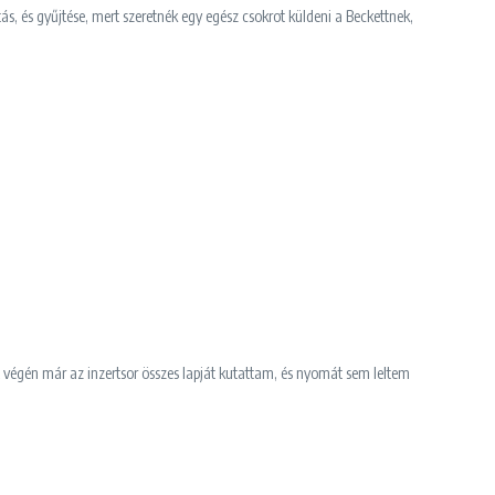
s, és gyűjtése, mert szeretnék egy egész csokrot küldeni a Beckettnek,
 A végén már az inzertsor összes lapját kutattam, és nyomát sem leltem