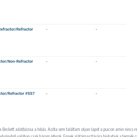
a Beckett adatbázisa a hibás. Azóta sem találtam olyan lapot a piacon amin nincs ref
a kiadványból valóban csak három létezik. Ennek alátámasztására hívhatjuk a termék