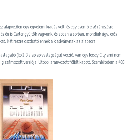
t ez alapvetően egy egyetemi kiadás volt, és egy csomó első ránézésre
 és én is Carter gyűjtők vagyunk, és abban a sorban, mondjuk úgy, erős
fókat. Két részre osztható ennek a kiadványnak az alapsora.
astagabb (kb 2-3 alaplap vastagságú) verzió, van egy Jersey City ami nem
0-ig számozott verziója. Utóbbi aranyozott fóliát kapott. Szemléltetem a #35