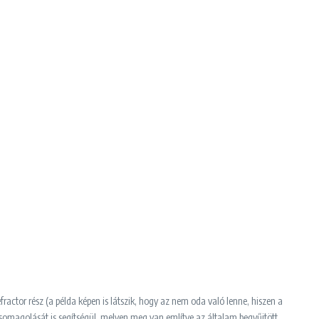
ractor rész (a példa képen is látszik, hogy az nem oda való lenne, hiszen a
 csomagolását is segítségül, melyen meg van említve az általam begyűjtött