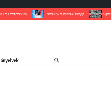
resellerek ellen
LeBron első philadelphiai kártyája
A grading-piac 
rányelvek