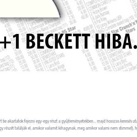
 be akartatok fejezni egy-egy részt a gyűjteményetekben… majd hosszas keresés utá
y részét találják el, amikor valamit kihagynak, meg amikor valami nem stimmel), h