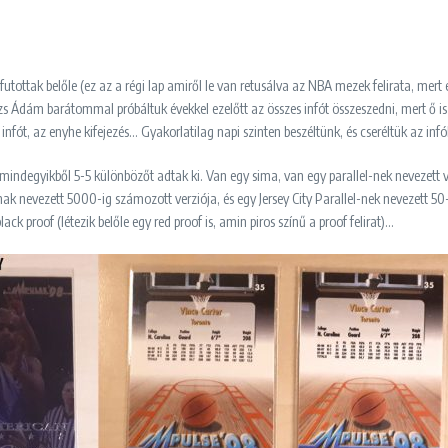
efutottak belőle (ez az a régi lap amiről le van retusálva az NBA mezek felirata, mer
s Ádám barátommal próbáltuk évekkel ezelőtt az összes infót összeszedni, mert ő is
infót, az enyhe kifejezés… Gyakorlatilag napi szinten beszéltünk, és cseréltük az in
mindegyikből 5-5 különbözőt adtak ki. Van egy sima, van egy parallel-nek nevezett v
-nak nevezett 5000-ig számozott verziója, és egy Jersey City Parallel-nek nevezett 5
ck proof (létezik belőle egy red proof is, amin piros színű a proof felirat)…