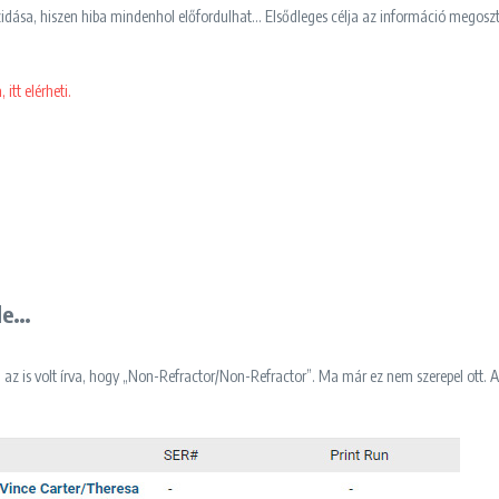
idása, hiszen hiba mindenhol előfordulhat… Elsődleges célja az információ megosztá
itt elérheti.
de…
en az is volt írva, hogy „Non-Refractor/Non-Refractor”. Ma már ez nem szerepel ott.