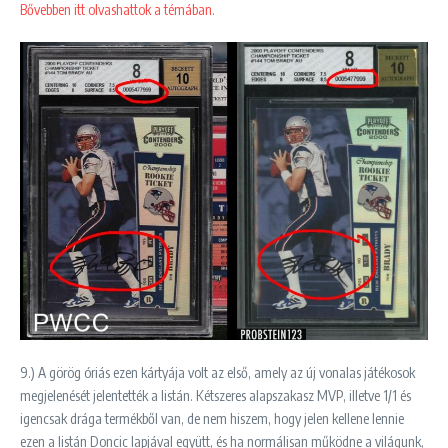
Bővebben itt olvashattok a témában.
9.) A görög óriás ezen kártyája volt az első, amely az új vonalas játékosok
megjelenését jelentették a listán. Kétszeres alapszakasz MVP, illetve 1/1 és
igencsak drága termékből van, de nem hiszem, hogy jelen kellene lennie
ezen a listán Doncic lapjával együtt, és ha normálisan működne a világunk,