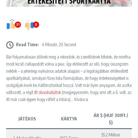
31
0
Read Time:
4 Minute, 20 Second
Bár folyamatosan dőlnek meg a rekordok, és cserélődnek tételek, de mintha
most kicsit csillapodott volna a piac. Így elérkezett az idő, hogy összegzem
nektek – a jelenlegi nyilvános adatok alapján – a legdrágábban értékesített
sportkártyákat, amolyan tízes lista formájában, de hogy érdekességekkel is
szolgáljak írunk kis háttérsztorikat hozzá. Volt már ilyen anyagom, de azóta
változott, a régit
itt olvashatjátok
(megjegyezném, hogy ami ott a 6. volt, az
itt már csak éppen hogy ráfért a listára)… Kíváncsi
ÁR $ (HUF 301Ft /
JÁTÉKOS
KÁRTYA
$)
$5.2 Million