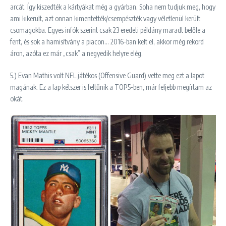
arcát. Így kiszedték a kártyákat még a gyárban. Soha nem tudjuk meg, hogy
ami kikerült, azt onnan kimentették/csempészték vagy véletlenül került
csomagokba. Egyes infók szerint csak 23 eredeti példány maradt belőle a
fent, és sok a hamisítvány a piacon… 2016-ban kelt el, akkor még rekord
áron, azóta ez már „csak” a negyedik helyre elég.
5.) Evan Mathis volt NFL játékos (Offensive Guard) vette meg ezt a lapot
magának. Ez a lap kétszer is feltűnik a TOP5-ben, már feljebb megírtam az
okát.