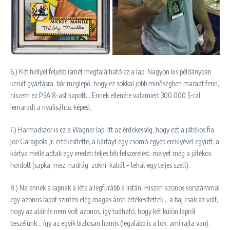
6.) Két hellyel feljebb ismét megtalálható ez a lap. Nagyon kis példányban
került gyártásra, bár meglepő, hogy ez sokkal jobb minőségben maradt fenn,
hiszem ez PSA 8-ast kapott… Ennek ellenére valamiért 300 000 $-ral
lemaradt a riválisához képest.
7.) Harmadszor is ez a Wagner lap. Itt az érdekesség, hogy ezt a játékos fia
Joe Garagiola Jr. értékesítette, a kártáyt egy csomó egyéb ereklyével együtt, a
kártya mellé adtak egy eredeti teljes téli felszerelést, melyet még a játékos
hordott (sapka, mez, nadrág, zokni, kabát – tehát egy teljes szett).
8.) Na ennek a lapnak a léte a legfurább a listán. Hiszen azonos sorszámmal
egy azonos lapot szintén elég magas áron értékesítettek… a baj csak az volt,
hogy az aláírás nem volt azonos, így tudható, hogy két külön lapról
beszélünk… így az egyik biztosan hamis (legalább is a tok, ami rajta van).