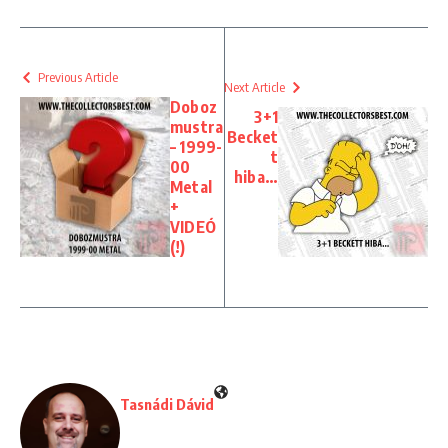
Previous Article
Next Article
Doboz
3+1
mustra
Becket
– 1999-
t
00
hiba…
Metal
+
VIDEÓ
(!)
Tasnádi Dávid