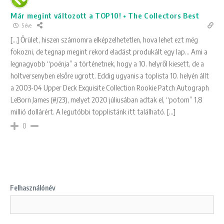
Már megint változott a TOP10! • The Collectors Best
5 éve
[…] Őrület, hiszen számomra elképzelhetetlen, hova lehet ezt még
fokozni, de tegnap megint rekord eladást produkált egy lap… Ami a
legnagyobb “poénja” a történetnek, hogy a 10. helyről kiesett, de a
holtversenyben elsőre ugrott. Eddig ugyanis a toplista 10. helyén állt
a 2003-04 Upper Deck Exquisite Collection Rookie Patch Autograph
LeBorn James (#/23), melyet 2020 júliusában adtak el, “potom” 1,8
millió dollárért. A legutóbbi topplistánk itt található. […]
0
Felhasználónév