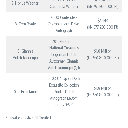
7. Honus Wagner
‘Garagiola Wagner’
(kb. 752 500 000 Ft)
2000 Contenders
$2.25M
8. Tom Brady
Championship Ticket
(kb. 677 250 000 Ft)
Autograph
2013-14 Panini
National Treasures
9. Giannis
$1.8 Million
Logoman Patch
Antetokounmpo
(kb. 541 800 000 Ft)
Autograph Giannis
Antetokounmpo (1/1)
2003-04 Upper Deck
Exquisite Collection
$1.8 Million
10. LeBron James
Rookie Patch
(kb. 541 800 000 Ft)
Autograph LeBorn
James (#/23)
* privát eladásban értékesített