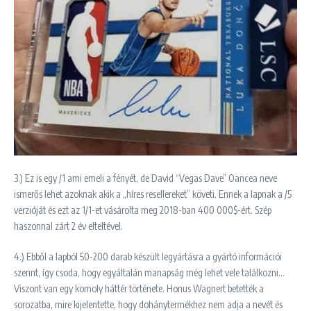
3.) Ez is egy /1 ami emeli a fényét, de David “Vegas Dave” Oancea neve
ismerős lehet azoknak akik a „híres resellereket” követi. Ennek a lapnak a /5
verzióját és ezt az 1/1-et vásárolta meg 2018-ban 400 000$-ért. Szép
haszonnal zárt 2 év elteltével.
4.) Ebből a lapból 50-200 darab készült legyártásra a gyártó információi
szerint, így csoda, hogy egyáltalán manapság még lehet vele találkozni…
Viszont van egy komoly háttér története. Honus Wagnert betették a
sorozatba, mire kijelentette, hogy dohánytermékhez nem adja a nevét és