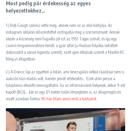
Most pedig pár érdekesség az egyes
helyezettekhez…
1.) Rob Gough színész vette meg, akinek nem ez az első kártyája. Az
instagram oldalán előszeretettel osztogatja meg a szerzeményeit. Annak
idején a közönség nem fogadta jól ezt az 1957 Topps szériát, és így egy
csomó megsemmisítésre került, a gyár által (a Hudson folyóba öntötték
dobozostól a városi legenda szerint), ezért igen ritkának számít a Mantle RC
főleg jó állapotban.
2.) A Doncic lap az egyetlen a listán, ami bevizsgálás nélkül ráadásul nem is
aukciós házi eladás volt, hanem privát értékesítés… Ezek után persze a
tulajdonos elküldte bevizsgáltatni, ha az információink helyesek, akkor 9-est
kapott (BGS)… bár ez egy 1/1 esetén talán lényegtelen is, az állagmegőrzés
miatt azonban fontos.
Itt már írtam anno erről a kártyáról.