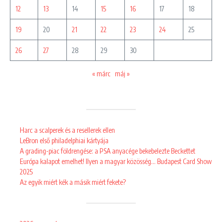
12
13
14
15
16
17
18
19
20
21
22
23
24
25
26
27
28
29
30
« márc
máj »
Harc a scalperek és a resellerek ellen
LeBron első philadelphiai kártyája
A grading-piac földrengése: a PSA anyacége bekebelezte Beckettet
Európa kalapot emelhet! Ilyen a magyar közösség… Budapest Card Show
2025
Az egyik miért kék a másik miért fekete?