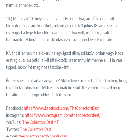
nem is lennének ott…
10.) Már csak 10. helyen van az a LeBron kártya, ami felrobbantotta a
hírcsatornákat amikor elkelt, rekord áron. 2020 július 18-án ezzel az
összeggel a legértékesebb kosárlabdakártya volt, ma már „csak” a
harmadik… A korának luxuskiadása volt az Upper Deck Exquisite.
Kíváncsi lennék, ha előkerülne egy igazi ritka/exkluzív Jordan vagy Kobe
esetleg dual au (ettől a két játékostól), az mennyiért menne el… Ha van
tipped, akkor írd meg hozzászólásként.
Érdekesnek találtad az anyagot? Akkor köves minket a felületeinken, hogy
további tartalmak mielőbb eljussanak hozzád. Illetve kérünk oszd meg
tartalmainkat, hogy többeket elérhessen.
Facebook:
https://www.facebook.com/TheCollectorsBest
Instagram:
https://www.instagram.com/thecollectorsbest/
YouTube:
The Collectors Best YT
Twitter:
The Collectors Best
e-mail:
thecollectorsbest@gmail.com