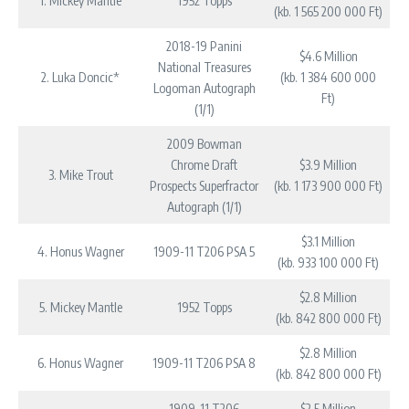
1. Mickey Mantle
1952 Topps
(kb. 1 565 200 000 Ft)
2018-19 Panini
$4.6 Million
National Treasures
2. Luka Doncic*
(kb. 1 384 600 000
Logoman Autograph
Ft)
(1/1)
2009 Bowman
Chrome Draft
$3.9 Million
3. Mike Trout
Prospects Superfractor
(kb. 1 173 900 000 Ft)
Autograph (1/1)
$3.1 Million
4. Honus Wagner
1909-11 T206 PSA 5
(kb. 933 100 000 Ft)
$2.8 Million
5. Mickey Mantle
1952 Topps
(kb. 842 800 000 Ft)
$2.8 Million
6. Honus Wagner
1909-11 T206 PSA 8
(kb. 842 800 000 Ft)
1909-11 T206
$2.5 Million