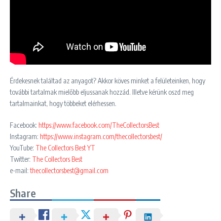
Érdekesnek találtad az anyagot? Akkor köves minket a felületeinken, hogy
további tartalmak mielőbb eljussanak hozzád. Illetve kérünk oszd meg
tartalmainkat, hogy többeket elérhessen.
Facebook:
https://www.facebook.com/TheCollectorsBest
Instagram:
https://www.instagram.com/thecollectorsbest/
YouTube:
The Collectors Best YT
Twitter:
The Collectors Best
e-mail:
thecollectorsbest@gmail.com
Share