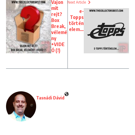
Vajon
Next Article
mit
e-
rejt?
Topps
Box
történ
Break,
elem…
vélemé
ny
+VIDE
Ó (!)
Tasnádi Dávid