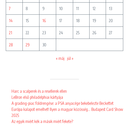
7
8
9
10
11
12
13
14
15
16
17
18
19
20
21
22
23
24
25
26
27
28
29
30
« máj
júl »
Harc a scalperek és a resellerek ellen
LeBron első philadelphiai kártyája
A grading-piac földrengése: a PSA anyacége bekebelezte Beckettet
Európa kalapot emelhet! Ilyen a magyar közösség… Budapest Card Show
2025
Az egyik miért kék a másik miért fekete?