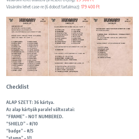
Vásárolni lehet case-re (6 dobozt tartalmaz):
179 400 Ft
Checklist
ALAP SZETT: 36 kártya.
Az alap kártyák paralel változatai:
“FRAME” – NOT NUMBERED.
“SHIELD” – #/10
“badge” – #/5
“stamp” – 1/1