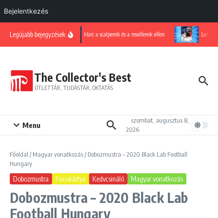
Bejelentkezés
Ugrás a tartalomhoz
Legújabb bejegyzések
Harc a scalperek és a resellerek ellen
LeBron el
The Collector's Best
ÖTLETTÁR, TUDÁSTÁR, OKTATÁS
szombat, augusztus 8,
Menu
2026
Főoldal
/
Magyar vonatkozás
/
Dobozmustra – 2020 Black Lab Football
Hungary
Dobozmustra
Fociskártya
Kedvcsináló
Magyar vonatkozás
Dobozmustra – 2020 Black Lab
Football Hungary