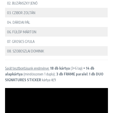
02. BUZÁNSZKY JENŐ
03. CZIBOR ZOLTÁN
04. DÁRDAI PÁL
06. FÜLÖP MÁRTON
07. GROSICS GYULA
08. SZOBOSZLAI DOMINIK
Saját tesztbontásunk eredménye:
18 db kártya
(3×6 lap)
= 14 db
alapkártya
(mindösszesen 1 dupla);
3 db FRAME paralel
;
1 db DUO
SIGNATURES STICKER
kártya #/9