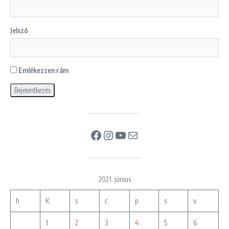
Jelszó
Emlékezzen rám
Facebook
Instagram
YouTube
Mail
2021. június
h
K
s
c
p
s
v
1
2
3
4
5
6