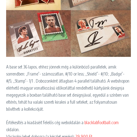
A base set 36 lapos, ehhez jönnek még a különböző parallelek, amik
sorrendben: „Frame”- számozatlan, #/10 or less; „Shield”- #/10; „Badge”-
#/5; „Stamp”- 1/1 . Dobozonként átlagban 4 parallel található. A webshopon
elérhető magyar vonatkozású időkorláttal rendelhető kártyáink designja
megegyezik a boxban található base set designjával, egyedül a színben van
eltérés, tehát ha valaki szereti kirakni a full seteket, az folyamatosan
bővítheti a kollekcióját.
Értékesítés a kiadásért felelős cég weboldalán a
blacklabfootball.com
oldalon.
Vásárolni lehet dobozra (a készlet erejéig):
29 900 Ft