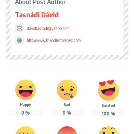
About Post Author
Tasnádi Dávid
davidtasnadi@yahoo.com
http://www.thecollectorsbest.com
Happy
Sad
Excited
0
%
0
%
100
%