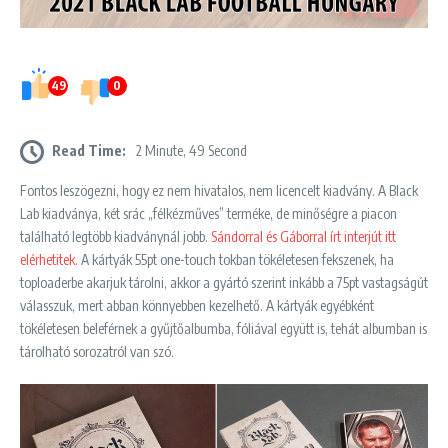
49
0
Read Time:
2 Minute, 49 Second
Fontos leszögezni, hogy ez nem hivatalos, nem licencelt kiadvány. A Black
Lab kiadványa, két srác „félkézműves” terméke, de minőségre a piacon
található legtöbb kiadványnál jobb.
Sándorral és Gáborral írt interjút itt
elérhetitek.
A kártyák 55pt one-touch tokban tökéletesen fekszenek, ha
toploaderbe akarjuk tárolni, akkor a gyártó szerint inkább a 75pt vastagságút
válasszuk, mert abban könnyebben kezelhető. A kártyák egyébként
tökéletesen beleférnek a gyűjtőalbumba, fóliával együtt is, tehát albumban is
tárolható sorozatról van szó.