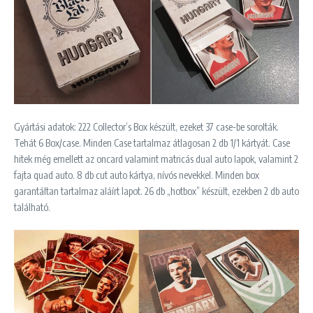
Gyártási adatok: 222 Collector’s Box készült, ezeket 37 case-be sorolták.
Tehát 6 Box/case. Minden Case tartalmaz átlagosan 2 db 1/1 kártyát. Case
hitek még emellett az oncard valamint matricás dual auto lapok, valamint 2
fajta quad auto. 8 db cut auto kártya, nívós nevekkel. Minden box
garantáltan tartalmaz aláírt lapot. 26 db „hotbox” készült, ezekben 2 db auto
található.