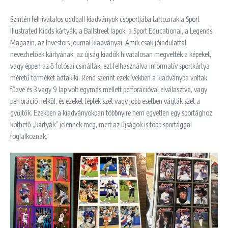
Szintén félhivatalos oddball kiadványok csoportjába tartoznak a Sport
Illustrated Kidds kártyák, a Ballstreet lapok, a Sport Educational, a Legends
Magazin, az Investors Journal kiadványai. Amik csak jóindulattal
nevezhetőek kártyának, az újság kiadók hivatalosan megvették a képeket,
vagy éppen az ő fotósai csinálták, ezt felhasználva informatív sportkártya
méretű terméket adtak ki. Rend szerint ezek ívekben a kiadványba voltak
fűzve és 3 vagy 9 lap volt egymás mellett perforációval elválasztva, vagy
perforáció nélkül, és ezeket tépték szét vagy jobb esetben vágták szét a
gyűjtők. Ezekben a kiadványokban többnyire nem egyetlen egy sportághoz
köthető „kártyák” jelennek meg, mert az újságok is több sportággal
foglalkoznak.