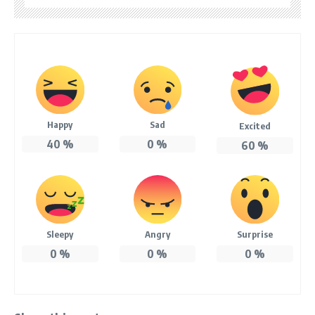
Happy
Sad
Excited
40
%
0
%
60
%
Sleepy
Angry
Surprise
0
%
0
%
0
%