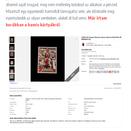
átvered saját magad, meg nem mellesleg kidobod az ablakon a pénzed.
Másrészt egy ügyeskedő hamisítót támogatsz vele, aki élősködik meg
nyerészkedik az olyan verebeken, akiket át tud verni.
Már írtam
korábban a hamis kártyákról.