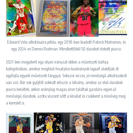
Edward Vela alkotásaira példa, egy 2018-ban kiadott Patrick Mahomes, és
egy 2024-es Dennis Rodman. Mindkettőből 50 darabot dobott piacra.
2021-ben megjelent egy olyan irányzat ebben a művészeti kártya
kategóriában, amikor meglévő hivatalos kiadványok lapjait alakítják át
egyfajta egyedi művészeti tárggyá. Sokszor vicces, jó minőségű alkotásokról
van szó. Bár sok gyűjtőt sokkolt először a látvány, amikor az első darabok
piacra kerültek, akkor aránylag magas áron találtak gazdára egyes jó
minőségű darabok, azóta viszont nőtt a kínálat és csökkent a minőség meg
a kereslet is.