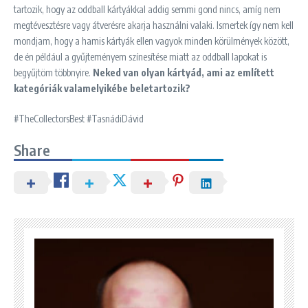
tartozik, hogy az oddball kártyákkal addig semmi gond nincs, amíg nem
megtévesztésre vagy átverésre akarja használni valaki. Ismertek így nem kell
mondjam, hogy a hamis kártyák ellen vagyok minden körülmények között,
de én például a gyűjteményem színesítése miatt az oddball lapokat is
begyűjtöm többnyire.
Neked van olyan kártyád, ami az említett
kategóriák valamelyikébe beletartozik?
#TheCollectorsBest #TasnádiDávid
Share