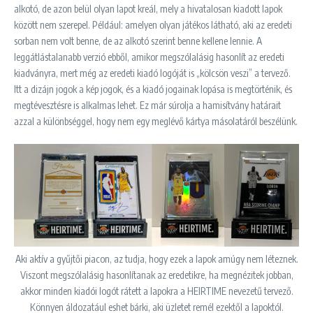
alkotó, de azon belül olyan lapot kreál, mely a hivatalosan kiadott lapok
között nem szerepel. Például: amelyen olyan játékos látható, aki az eredeti
sorban nem volt benne, de az alkotó szerint benne kellene lennie. A
leggátlástalanabb verzió ebből, amikor megszólalásig hasonlít az eredeti
kiadványra, mert még az eredeti kiadó logóját is „kölcsön veszi” a tervező.
Itt a dizájn jogok a kép jogok, és a kiadó jogainak lopása is megtörténik, és
megtévesztésre is alkalmas lehet. Ez már súrolja a hamisítvány határait
azzal a különbséggel, hogy nem egy meglévő kártya másolatáról beszélünk.
Aki aktív a gyűjtői piacon, az tudja, hogy ezek a lapok amúgy nem léteznek.
Viszont megszólalásig hasonlítanak az eredetikre, ha megnézitek jobban,
akkor minden kiadói logót rátett a lapokra a HEIRTIME nevezetű tervező.
Könnyen áldozatául eshet bárki, aki üzletet remél ezektől a lapoktól.