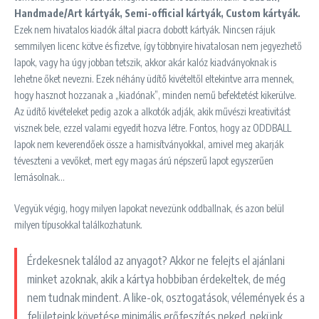
Handmade/Art kártyák, Semi-official kártyák, Custom kártyák.
Ezek nem hivatalos kiadók által piacra dobott kártyák. Nincsen rájuk
semmilyen licenc kötve és fizetve, így többnyire hivatalosan nem jegyezhető
lapok, vagy ha úgy jobban tetszik, akkor akár kalóz kiadványoknak is
lehetne őket nevezni. Ezek néhány üdítő kivételtől eltekintve arra mennek,
hogy hasznot hozzanak a „kiadónak”, minden nemű befektetést kikerülve.
Az üdítő kivételeket pedig azok a alkotók adják, akik művészi kreativitást
visznek bele, ezzel valami egyedit hozva létre. Fontos, hogy az ODDBALL
lapok nem keverendőek össze a hamisítványokkal, amivel meg akarják
téveszteni a vevőket, mert egy magas árú népszerű lapot egyszerűen
lemásolnak…
Vegyük végig, hogy milyen lapokat nevezünk oddballnak, és azon belül
milyen típusokkal találkozhatunk.
Érdekesnek találod az anyagot? Akkor ne felejts el ajánlani
minket azoknak, akik a kártya hobbiban érdekeltek, de még
nem tudnak mindent. A like-ok, osztogatások, vélemények és a
felületeink követése minimális erőfeszítés neked, nekünk