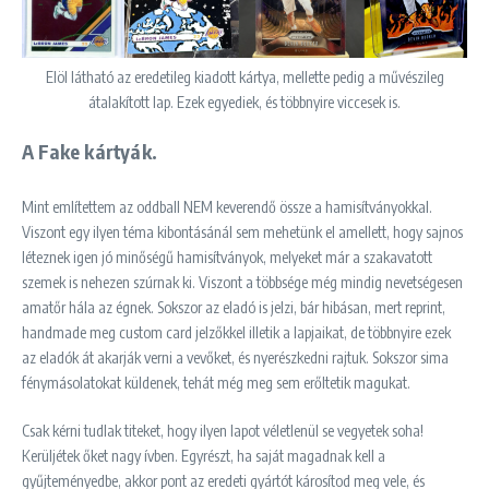
Elöl látható az eredetileg kiadott kártya, mellette pedig a művészileg
átalakított lap. Ezek egyediek, és többnyire viccesek is.
A Fake kártyák.
Mint említettem az oddball NEM keverendő össze a hamisítványokkal.
Viszont egy ilyen téma kibontásánál sem mehetünk el amellett, hogy sajnos
léteznek igen jó minőségű hamisítványok, melyeket már a szakavatott
szemek is nehezen szúrnak ki. Viszont a többsége még mindig nevetségesen
amatőr hála az égnek. Sokszor az eladó is jelzi, bár hibásan, mert reprint,
handmade meg custom card jelzőkkel illetik a lapjaikat, de többnyire ezek
az eladók át akarják verni a vevőket, és nyerészkedni rajtuk. Sokszor sima
fénymásolatokat küldenek, tehát még meg sem erőltetik magukat.
Csak kérni tudlak titeket, hogy ilyen lapot véletlenül se vegyetek soha!
Kerüljétek őket nagy ívben. Egyrészt, ha saját magadnak kell a
gyűjteményedbe, akkor pont az eredeti gyártót károsítod meg vele, és