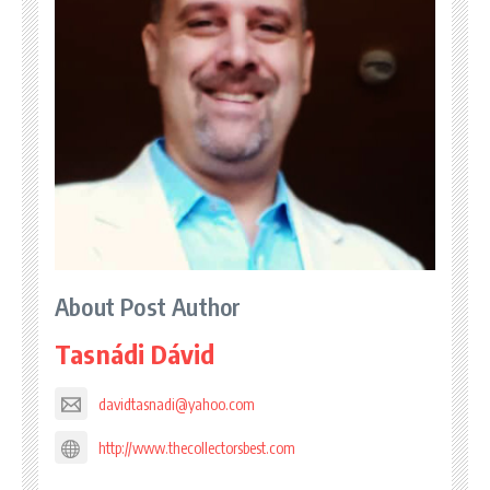
About Post Author
Tasnádi Dávid
davidtasnadi@yahoo.com
http://www.thecollectorsbest.com