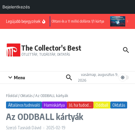
Bejelentkezés
Ugrás a tartalomhoz
Legújabb bejegyzések
Ohtani és a 11 millió dolláros 1/1 kártya
Harc a sc
The Collector's Best
ÖTLETTÁR, TUDÁSTÁR, OKTATÁS
vasárnap, augusztus 9,
Menu
2026
Főoldal
/
Oktatás
/
Az ODDBALL kártyák
Általános tudnivaló
Hamiskártya
Jó, ha tudod...
Oddball
Oktatás
Az ODDBALL kártyák
Szerző
Tasnádi Dávid
2025-02-19