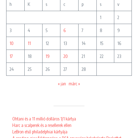
h
K
s
c
p
s
v
1
2
3
4
5
6
7
8
9
10
11
12
13
14
15
16
17
18
19
20
21
22
23
24
25
26
27
28
« jan
márc »
Ohtani és a 11 millió dolláros 1/1 kártya
Harc a scalperek és a resellerek ellen
LeBron első philadelphiai kártyája