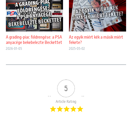
A grading-piac földrengése: a PSA
Az egyik miért kék a másik miért
anyacége bekebelezte Beckettet
fekete?
2026-01-05
2025-05-02
5
Article Rating