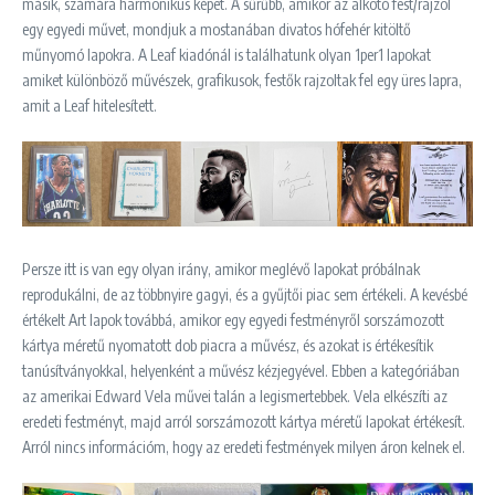
másik, számára harmonikus képet. A sűrűbb, amikor az alkotó fest/rajzol
egy egyedi művet, mondjuk a mostanában divatos hófehér kitöltő
műnyomó lapokra. A Leaf kiadónál is találhatunk olyan 1per1 lapokat
amiket különböző művészek, grafikusok, festők rajzoltak fel egy üres lapra,
amit a Leaf hitelesített.
Persze itt is van egy olyan irány, amikor meglévő lapokat próbálnak
reprodukálni, de az többnyire gagyi, és a gyűjtői piac sem értékeli. A kevésbé
értékelt Art lapok továbbá, amikor egy egyedi festményről sorszámozott
kártya méretű nyomatott dob piacra a művész, és azokat is értékesítik
tanúsítványokkal, helyenként a művész kézjegyével. Ebben a kategóriában
az amerikai Edward Vela művei talán a legismertebbek. Vela elkészíti az
eredeti festményt, majd arról sorszámozott kártya méretű lapokat értékesít.
Arról nincs információm, hogy az eredeti festmények milyen áron kelnek el.