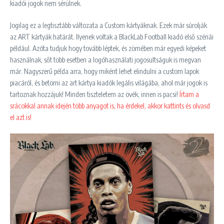
kiadói jogok nem sérülnek.
Jogilag ez a legtisztább változata a Custom kártyáknak. Ezek már súrolják
az ART kártyák határát. Ilyenek voltak a BlackLab Football kiadó első szériái
például. Azóta tudjuk hogy tovább léptek, és zömében már egyedi képeket
használnak, sőt több esetben a logóhasználati jogosultságuk is megvan
már. Nagyszerű példa arra, hogy miként lehet elindulni a custom lapok
piacáról, és betörni az art kártya kiadók legális világába, ahol már jogok is
tartoznak hozzájuk! Minden tiszteletem az övék, innen is pacsi!
Írtam a
srácokkal annak idején több anyagot is, ha érdekel, akkor kattints és olvasd
el azt is!