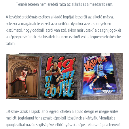
Természetesen nem eredeti rajta az aláírás és a mezdarab sem.
A kevésbé problémás esetben a kiadó logóját lecseréli az alkotó másra,
sokszor a magának tervezett azonosítóra, ilyenkor azért könnyebben
kiszúrható, hogy oddball lapról van szó, ekkor már „csak” a design jogok és
a képjogok sérülnek. Ha hiszitek, ha nem ezekről volt a legnehezebb képeket
találni.
Léteznek azok a lapok, ahol egyedi ötleten alapuló design és megjelenítés
mellett, jogtalanul felhasznált képekből készülnek a kártyák. Mondjuk a
google alkalmazás segítségével előbányászott képet felhasználja a tervező.