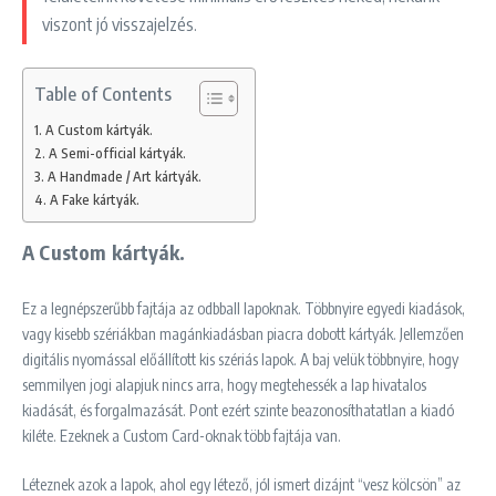
viszont jó visszajelzés.
Table of Contents
A Custom kártyák.
A Semi-official kártyák.
A Handmade / Art kártyák.
A Fake kártyák.
A Custom kártyák.
Ez a legnépszerűbb fajtája az odbball lapoknak. Többnyire egyedi kiadások,
vagy kisebb szériákban magánkiadásban piacra dobott kártyák. Jellemzően
digitális nyomással előállított kis szériás lapok. A baj velük többnyire, hogy
semmilyen jogi alapjuk nincs arra, hogy megtehessék a lap hivatalos
kiadását, és forgalmazását. Pont ezért szinte beazonosíthatatlan a kiadó
kiléte. Ezeknek a Custom Card-oknak több fajtája van.
Léteznek azok a lapok, ahol egy létező, jól ismert dizájnt “vesz kölcsön” az