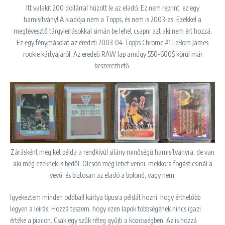
Itt valakit 200 dollárral húzott le az eladó. Ez nem reprint, ez egy
hamisítvány! A kiadója nem a Topps, és nem is 2003-as. Ezekkel a
megtévesztő tárgyleírásokkal simán be lehet csapni azt aki nem ért hozzá.
Ez egy fénymásolat az eredeti 2003-04 Topps Chrome #1 LeBorn James
rookie kártyájáról. Az eredeti RAW lap amúgy 550-600$ körül már
beszerezhető.
Zárásként még két példa a rendkívül silány minőségű hamisítványra, de van
aki még ezeknek is bedől. Olcsón meg lehet venni, mekkora fogást csinál a
vevő, és biztosan az eladó a bolond, vagy nem.
Igyekeztem minden oddball kártya típusra példát hozni, hogy érthetőbb
legyen a leírás. Hozzá teszem, hogy ezen lapok többségének nincs igazi
értéke a piacon. Csak egy szűk réteg gyűjti a közösségben. Az is hozzá