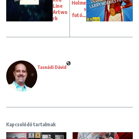
Holme
Line
s
Artwo
fotó…
rk
Tasnádi Dávid
Kapcsolódó tartalmak