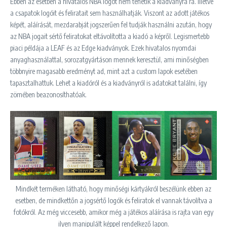
Ebben az esetben a hivatalos NBA logót nem tehetik a kiadványra rá. Illetve
a csapatok logóit és feliratait sem használhatják. Viszont az adott játékos
képét, aláírását, mezdarabját jogszerűen fel tudják használni azután, hogy
az NBA jogait sértő feliratokat eltávolította a kiadó a képről. Legismertebb
piaci példája a LEAF és az Edge kiadványok. Ezek hivatalos nyomdai
anyaghasználattal, sorozatgyártáson mennek keresztül, ami minőségben
többnyire magasabb eredményt ad, mint azt a custom lapok esetében
tapasztalhattuk. Lehet a kiadóról és a kiadványról is adatokat találni, így
zömében beazonosíthatóak.
Mindkét terméken látható, hogy minőségi kártyákról beszélünk ebben az
esetben, de mindkettőn a jogsértő logók és feliratok el vannak távolítva a
fotókról. Az még viccesebb, amikor még a játékos aláírása is rajta van egy
ilyen manipulált képpel rendelkező lapon.