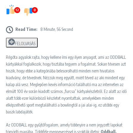
12
0
Read Time:
8 Minute, 56 Second
FELOLVASÁS
Régóta agyalok rajta, hogy kellene írni egy ilyen anyagot, ami az ODDBALL
kártyákkal foglalkozik, hogy tisztába tegyem a fogalmat. Sokan tévesen azt
hiszik, hogy ebbe a kategóriába belesorolható minden nem hivatalos
kiadvány, de tévednek. Nézzük meg együtt, miért téved az aki mindent egy
kalap alá vesz. Meglepően kevés információ található ma az interneten az
elmúlt 100 év során kiadott számos „furcsa” kártyakészletről. Ez alatt az idő
alatt több ezer különböző készletet nyomtattak, amelyekben minden
elképzelhető sport megtalálható a bowlingtól a jai alai-ig, ez utóbbi egy
baszk labdajáték.
Az ODDBALL egy gyűjtőfogalom, amely többnyire a nem jegyzett lapokat
tömöríti magába. Többféle megnevezéssel is szokták illetni:
Oddball,