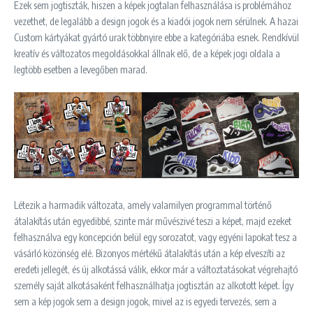
Ezek sem jogtiszták, hiszen a képek jogtalan felhasználása is problémához
vezethet, de legalább a design jogok és a kiadói jogok nem sérülnek. A hazai
Custom kártyákat gyártó urak többnyire ebbe a kategóriába esnek. Rendkívül
kreatív és változatos megoldásokkal állnak elő, de a képek jogi oldala a
legtöbb esetben a levegőben marad.
Létezik a harmadik változata, amely valamilyen programmal történő
átalakítás után egyedibbé, szinte már művészivé teszi a képet, majd ezeket
felhasználva egy koncepción belül egy sorozatot, vagy egyéni lapokat tesz a
vásárló közönség elé. Bizonyos mértékű átalakítás után a kép elveszíti az
eredeti jellegét, és új alkotássá válik, ekkor már a változtatásokat végrehajtó
személy saját alkotásaként felhasználhatja jogtisztán az alkotott képet. Így
sem a kép jogok sem a design jogok, mivel az is egyedi tervezés, sem a