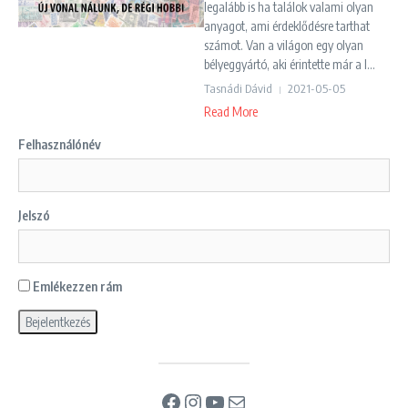
legalább is ha találok valami olyan
anyagot, ami érdeklődésre tarthat
számot. Van a világon egy olyan
bélyeggyártó, aki érintette már a l...
Tasnádi Dávid
2021-05-05
Read More
Felhasználónév
Jelszó
Emlékezzen rám
Facebook
Instagram
YouTube
Mail