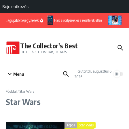
Bejelentkezés
Ugrás a tartalomhoz
Legújabb bejegyzések
Harc a scalperek és a resellerek ellen
LeBr
The Collector's Best
ÖTLETTÁR, TUDÁSTÁR, OKTATÁS
csütörtök, augusztus 6,
Menu
2026
Főoldal
/
Star Wars
Star Wars
Topps
Star Wars