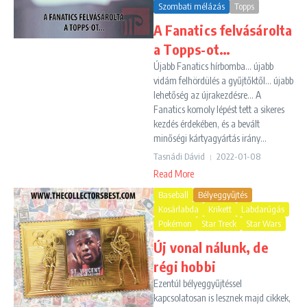
Szombati mélázás
Topps
A Fanatics felvásárolta
a Topps-ot…
Újabb Fanatics hírbomba... újabb
vidám felhördülés a gyűjtőktől... újabb
lehetőség az újrakezdésre... A
Fanatics komoly lépést tett a sikeres
kezdés érdekében, és a bevált
minőségi kártyagyártás irány...
Tasnádi Dávid
2022-01-08
Read More
Baseball
Bélyeggyűjtés
Kosárlabda
Krikett
Labdarúgás
Pokémon
Star Treck
Star Wars
Új vonal nálunk, de
régi hobbi
Ezentúl bélyeggyűjtéssel
kapcsolatosan is lesznek majd cikkek,