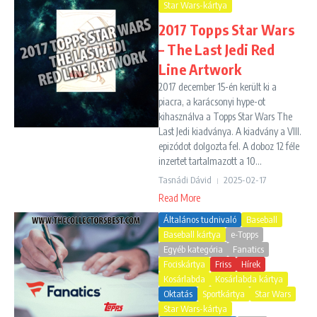
Star Wars-kártya
2017 Topps Star Wars
– The Last Jedi Red
Line Artwork
2017 december 15-én került ki a
piacra, a karácsonyi hype-ot
kihasználva a Topps Star Wars The
Last Jedi kiadványa. A kiadvány a VIII.
epizódot dolgozta fel. A doboz 12 féle
inzertet tartalmazott a 10...
Tasnádi Dávid
2025-02-17
Read More
Általános tudnivaló
Baseball
Baseball kártya
e-Topps
Egyéb kategória
Fanatics
Fociskártya
Friss
Hírek
Kosárlabda
Kosárlabda kártya
Oktatás
Sportkártya
Star Wars
Star Wars-kártya