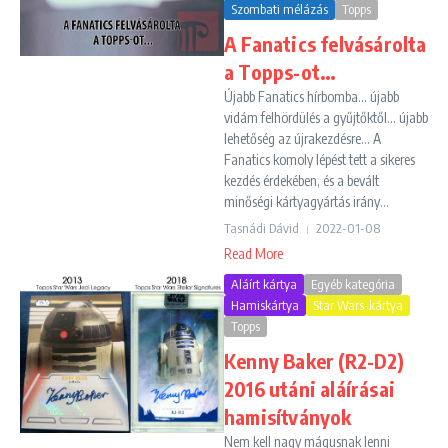
Szombati mélázás
Topps
A Fanatics felvásárolta
a Topps-ot…
Újabb Fanatics hírbomba... újabb
vidám felhördülés a gyűjtőktől... újabb
lehetőség az újrakezdésre... A
Fanatics komoly lépést tett a sikeres
kezdés érdekében, és a bevált
minőségi kártyagyártás irány...
Tasnádi Dávid
2022-01-08
Read More
Aláírt kártya
Egyéb kategória
Hamiskártya
Star Wars-kártya
Topps
Kenny Baker (R2-D2)
2016 utáni aláírásai
hamisítványok
Nem kell nagy mágusnak lenni