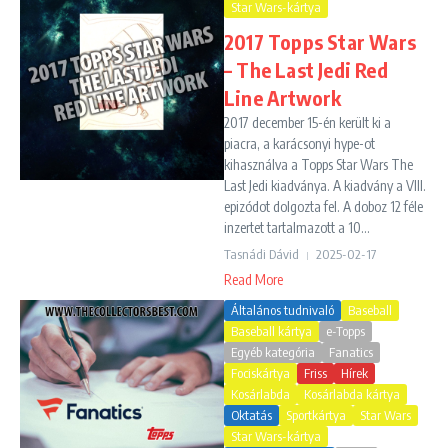
Star Wars-kártya
2017 Topps Star Wars
– The Last Jedi Red
Line Artwork
2017 december 15-én került ki a
piacra, a karácsonyi hype-ot
kihasználva a Topps Star Wars The
Last Jedi kiadványa. A kiadvány a VIII.
epizódot dolgozta fel. A doboz 12 féle
inzertet tartalmazott a 10...
Tasnádi Dávid
2025-02-17
Read More
Általános tudnivaló
Baseball
Baseball kártya
e-Topps
Egyéb kategória
Fanatics
Fociskártya
Friss
Hírek
Kosárlabda
Kosárlabda kártya
Oktatás
Sportkártya
Star Wars
Star Wars-kártya