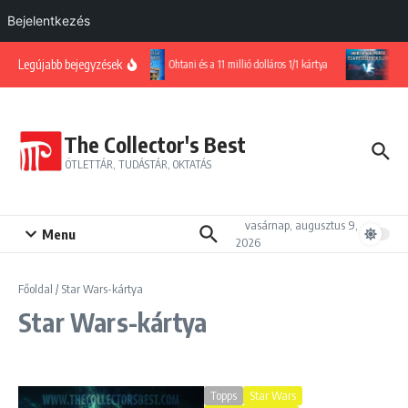
Bejelentkezés
Ugrás a tartalomhoz
Legújabb bejegyzések
Ohtani és a 11 millió dolláros 1/1 kártya
Har
The Collector's Best
ÖTLETTÁR, TUDÁSTÁR, OKTATÁS
vasárnap, augusztus 9,
Menu
2026
Főoldal
/
Star Wars-kártya
Star Wars-kártya
Topps
Star Wars