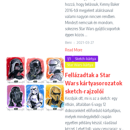
hozzá, hogy belássuk, Kenny Baker
2016-tól megjelent aláírásaival
valami nagyon nincsen rendben.
Mindezt nemcsak én mondom,
sokezres Star Wars gyűjtőcsoportok
éppen közös ...
Beni
2021-03-27
Read More
1/1
Sketch-kártya
Star Wars-kártya
Fellázadtak a Star
Wars kártyasorozatok
sketch-rajzolói
Kezdjük ott, mi is az a sketch: egy
ritkán, általában 6 vagy 12
dobozonként előforduló kártyatípus,
melyek mindegyikéből csupán
egyetlen példány készül, ráadásul
kézzel. Lehet toll- vagy ceruzarajz, v...