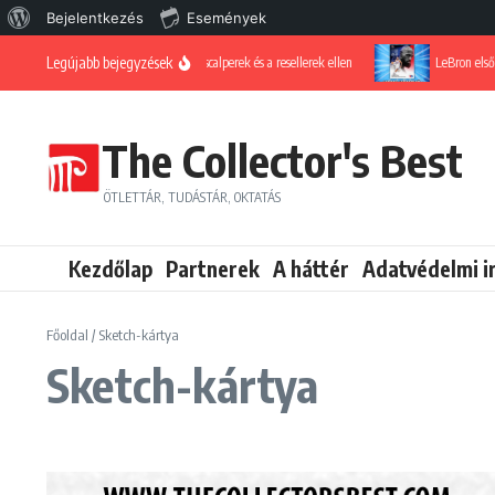
WordPress, a csodás
Bejelentkezés
Események
Ugrás a tartalomhoz
Legújabb bejegyzések
Harc a scalperek és a resellerek ellen
LeBron első ph
The Collector's Best
ÖTLETTÁR, TUDÁSTÁR, OKTATÁS
Kezdőlap
Partnerek
A háttér
Adatvédelmi i
Főoldal
/
Sketch-kártya
Sketch-kártya