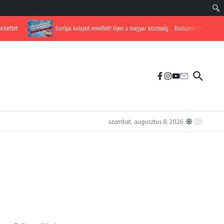
ettet
Európa kalapot emelhet! Ilyen a magyar közösség… Budapest Card Show 20
szombat, augusztus 8, 2026