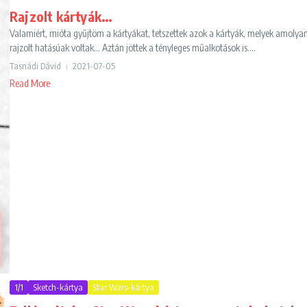
Rajzolt kártyák…
Valamiért, mióta gyűjtöm a kártyákat, tetszettek azok a kártyák, melyek amolya
rajzolt hatásúak voltak... Aztán jöttek a tényleges műalkotások is....
Tasnádi Dávid
2021-07-05
Read More
1/1
Sketch-kártya
Star Wars-kártya