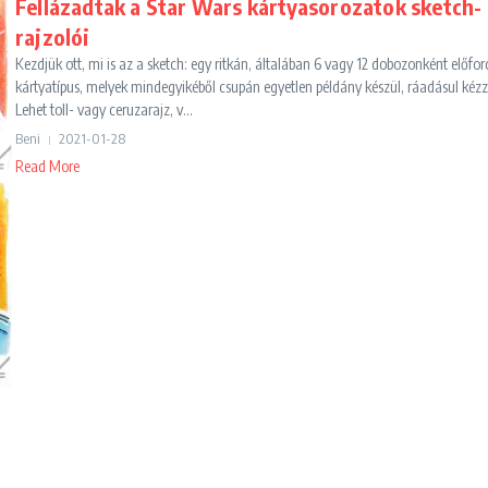
Fellázadtak a Star Wars kártyasorozatok sketch-
rajzolói
Kezdjük ott, mi is az a sketch: egy ritkán, általában 6 vagy 12 dobozonként előfor
kártyatípus, melyek mindegyikéből csupán egyetlen példány készül, ráadásul kézz
Lehet toll- vagy ceruzarajz, v...
Beni
2021-01-28
Read More