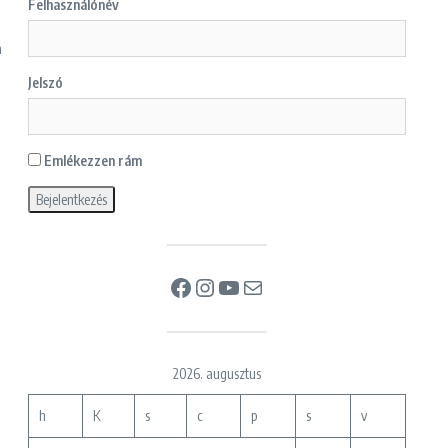
Felhasználónév
n
Jelszó
Emlékezzen rám
Facebook
Instagram
YouTube
Mail
2026. augusztus
h
K
s
c
p
s
v