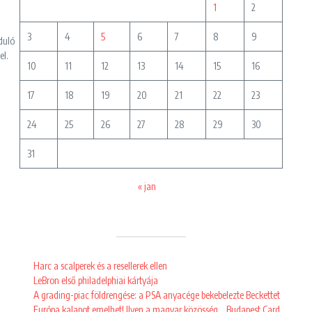
1
2
3
4
5
6
7
8
9
duló
el.
10
11
12
13
14
15
16
17
18
19
20
21
22
23
24
25
26
27
28
29
30
31
« jan
Harc a scalperek és a resellerek ellen
LeBron első philadelphiai kártyája
A grading-piac földrengése: a PSA anyacége bekebelezte Beckettet
Európa kalapot emelhet! Ilyen a magyar közösség… Budapest Card