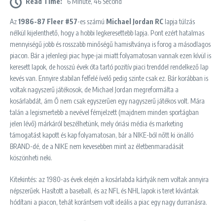
Read Time:
6 Minute, 46 Second
Az
1986-87 Fleer #57
-es számú
Michael Jordan RC
lapja túlzás
nélkül kijelenthető, hogy a hobbi legkeresettebb lapja. Pont ezért hatalmas
mennyiségű jobb és rosszabb minőségű hamisítványa is forog a másodlagos
piacon. Bár a jelenlegi piac hype-jai miatt folyamatosan vannak ezen kívül is
keresett lapok, de hosszú évek óta tartó pozitív piaci trenddel rendelkező lap
kevés van. Ennyire stabilan felfelé ívelő pedig szinte csak ez. Bár korábban is
voltak nagyszerű játékosok, de Michael Jordan megreformálta a
kosárlabdát, ám Ő nem csak egyszerűen egy nagyszerű játékos volt. Mára
talán a legismertebb a nevével fémjelzett (majdnem minden sportágban
jelen lévő) márkáról beszélhetünk, mely óriási média és marketing
támogatást kapott és kap folyamatosan, bár a NIKE-ból nőtt ki önálló
BRAND-dé, de a NIKE nem kevesebben mint az életbenmaradását
köszönheti neki.
Kitekintés: az 1980-as évek elején a kosárlabda kártyák nem voltak annyira
népszerűek. Hasított a baseball, és az NFL és NHL lapok is teret kívántak
hódítani a piacon, tehát korántsem volt ideális a piac egy nagy durranásra.