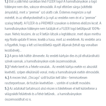
1.)
Elöl a jobb felső sarokban lévő FLEER logo! A hamisítványokon a logó
többnyire nem éles, sokszor elmosódik. A nyil eltérően sárga (sötétebb
árnyalatú), mint a “premier” szó alatti csík. Érdemes megnézni a nyíl
méretét, és az elhelyezkedését is (a nyíl az eredetin nem éri el a “premier”
szalag tetejét). A FLEER és a PREMIER szavakon is érdemes elidőzni kicsit. A
hamisítványokon többnyire nem találják el a FLEER logó betűtípusát 100%-
osan. Nehéz kiszúrni, de az R betűn látszik a legtöbbször, mert olyan mintha
egy Norbi update R lenne, kisebb a hasa, mint az eredetinek. Az eredetin arra
is figyeltek, hogy a két szó kezdőbetűi együtt álljanak (tehát egy vonalban
kezdődnek)…
2.)
A piros-kék háttér átmenete. Az eredeti kártyán éles és jól elhatárolható
színek vannak, a hamisítványokon ezek összemosódnak.
3.)
Fekete keret és a fekete vonalak… Az eredeti kártya esetén ez abszolút
kivehető, szépen elkülönülő vonal, mely a hamisítványok esetén elmosódik.
4.)
A mezen lévő „Chicago” szót tisztán kell látni – természetesen
raszterpontosan, de tisztán kivehetően -, szintén el szokott mosódni.
5.)
Az adatokat tartalmazó alsó részen is tökéletesen el kell különítenie a
világoskék felületnek és a fehér betűnek… a hamisítványokon
összemosódhat ez is.