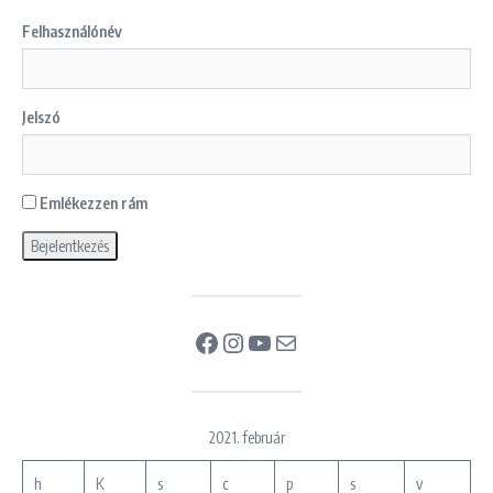
Felhasználónév
Jelszó
Emlékezzen rám
Facebook
Instagram
YouTube
Mail
2021. február
h
K
s
c
p
s
v