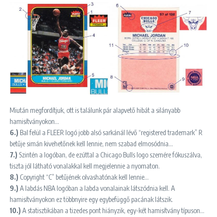
Miután megfordítjuk, ott is találunk pár alapvető hibát a silányabb
hamisítványokon…
6.)
Bal felül a FLEER logó jobb alsó sarkánál lévő “registered trademark” R
betűje simán kivehetőnek kell lennie, nem szabad elmosódnia…
7.)
Szintén a logóban, de ezúttal a Chicago Bulls logo szemére fókuszálva,
tiszta jól látható vonalakkal kell megjelennie a nyomaton.
8.)
Copyright “C” betűjének olvashatónak kell lennie…
9.)
A labdás NBA logóban a labda vonalainak látszódnia kell. A
hamisítványokon ez többnyire egy egybefüggő pacának látszik.
10.)
A statisztikában a tizedes pont hiányzik, egy-két hamisítvány típuson…