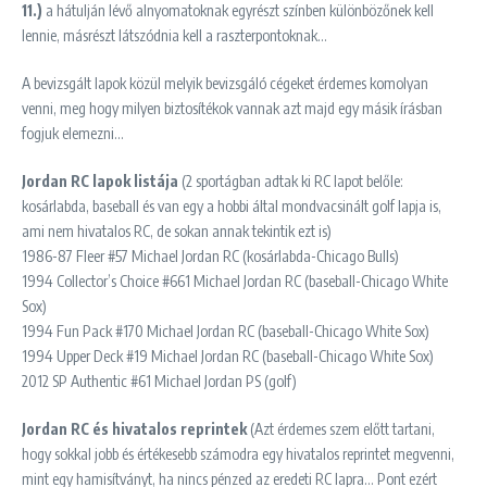
11.)
a hátulján lévő alnyomatoknak egyrészt színben különbözőnek kell
lennie, másrészt látszódnia kell a raszterpontoknak…
A bevizsgált lapok közül melyik bevizsgáló cégeket érdemes komolyan
venni, meg hogy milyen biztosítékok vannak azt majd egy másik írásban
fogjuk elemezni…
Jordan RC lapok listája
(2 sportágban adtak ki RC lapot belőle:
kosárlabda, baseball és van egy a hobbi által mondvacsinált golf lapja is,
ami nem hivatalos RC, de sokan annak tekintik ezt is)
1986-87 Fleer #57 Michael Jordan RC (kosárlabda-Chicago Bulls)
1994 Collector’s Choice #661 Michael Jordan RC (baseball-Chicago White
Sox)
1994 Fun Pack #170 Michael Jordan RC (baseball-Chicago White Sox)
1994 Upper Deck #19 Michael Jordan RC (baseball-Chicago White Sox)
2012 SP Authentic #61 Michael Jordan PS (golf)
Jordan RC és hivatalos reprintek
(Azt érdemes szem előtt tartani,
hogy sokkal jobb és értékesebb számodra egy hivatalos reprintet megvenni,
mint egy hamisítványt, ha nincs pénzed az eredeti RC lapra… Pont ezért