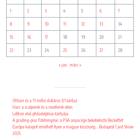
1
2
3
4
5
6
7
8
9
10
11
12
13
14
15
16
17
18
19
20
21
22
23
24
25
26
27
28
« jan
márc »
Ohtani és a 11 millió dolláros 1/1 kártya
Harc a scalperek és a resellerek ellen
LeBron első philadelphiai kártyája
A grading-piac földrengése: a PSA anyacége bekebelezte Beckettet
Európa kalapot emelhet! Ilyen a magyar közösség… Budapest Card Show
2025