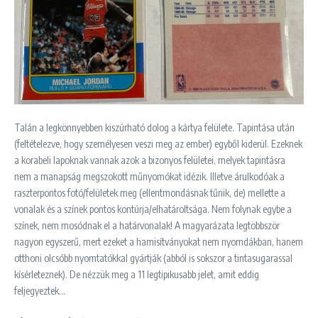
Talán a legkönnyebben kiszúrható dolog a kártya felülete. Tapintása után
(feltételezve, hogy személyesen veszi meg az ember) egyből kiderül. Ezeknek
a korabeli lapoknak vannak azok a bizonyos felületei, melyek tapintásra
nem a manapság megszokott műnyomókat idézik. Illetve árulkodóak a
raszterpontos fotó/felületek meg (ellentmondásnak tűnik, de) mellette a
vonalak és a színek pontos kontúrja/elhatároltsága. Nem folynak egybe a
színek, nem mosódnak el a határvonalak! A magyarázata legtöbbször
nagyon egyszerű, mert ezeket a hamisítványokat nem nyomdákban, hanem
otthoni olcsóbb nyomtatókkal gyártják (abból is sokszor a tintasugarassal
kísérleteznek). De nézzük meg a 11 legtipikusabb jelet, amit eddig
feljegyeztek…