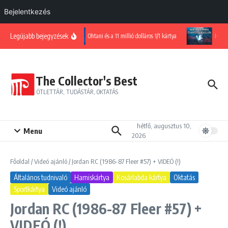
Bejelentkezés
Ugrás a tartalomhoz
Legújabb bejegyzések
Ohtani és a 11 millió dolláros 1/1 kártya
Harc a s
The Collector's Best
ÖTLETTÁR, TUDÁSTÁR, OKTATÁS
hétfő, augusztus 10,
Menu
2026
Főoldal
/
Videó ajánló
/
Jordan RC (1986-87 Fleer #57) + VIDEÓ (!)
Általános tudnivaló
Hamiskártya
Kosárlabda kártya
Oktatás
Sportkártya
Videó ajánló
Jordan RC (1986-87 Fleer #57) +
VIDEÓ (!)