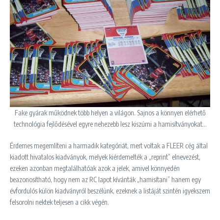
Fake gyárak működnek több helyen a világon. Sajnos a könnyen elérhető
technológia fejlődésével egyre nehezebb lesz kiszúrni a hamisítványokat…
Érdemes megemlíteni a harmadik kategóriát, mert voltak a FLEER cég által
kiadott hivatalos kiadványok, melyek kiérdemelték a „reprint” elnevezést,
ezeken azonban megtalálhatóak azok a jelek, amivel könnyedén
beazonosítható, hogy nem az RC lapot kívánták „hamisítani” hanem egy
évfordulós külön kiadványról beszélünk, ezeknek a listáját szintén igyekszem
felsorolni nektek teljesen a cikk végén.