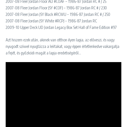
2007-08 Fleer Jordan Floor AU #COAF – 1986-87 Jordan RC # / 25
2007-08 Fleer Jordan Floor JSY #COFJ – 1986-87 Jordan RC # / 230
2007-08 Fleer Jordan JSY Black #RCWU – 1986-87 Jordan RC # / 250
2007-08 Fleer Jordan JSY White #RCPJ – 1986-87 Jordan RC
2009-10 Upper Deck UD Jordan Legacy Box Set Hall of Fame Edition #97
Azt hiszem ezek után, akinek van otthon ilyen lapja, az előveszi, és vagy
nyugodt szívvel nyugtázza a leírtakat, vagy éppen értetlenkedve vakargatja
a fejét, és győzködi magát a lapja eredetiségéről…