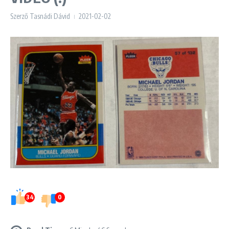
Szerző
Tasnádi Dávid
2021-02-02
34
0