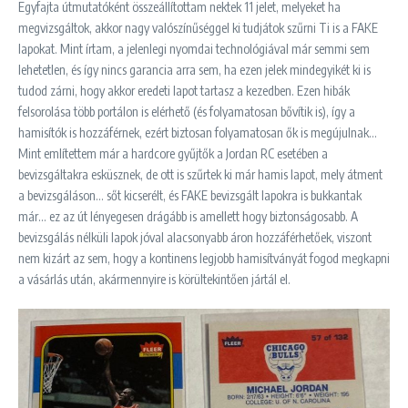
Egyfajta útmutatóként összeállítottam nektek 11 jelet, melyeket ha
megvizsgáltok, akkor nagy valószínűséggel ki tudjátok szűrni Ti is a FAKE
lapokat. Mint írtam, a jelenlegi nyomdai technológiával már semmi sem
lehetetlen, és így nincs garancia arra sem, ha ezen jelek mindegyikét ki is
tudod zárni, hogy akkor eredeti lapot tartasz a kezedben. Ezen hibák
felsorolása több portálon is elérhető (és folyamatosan bővítik is), így a
hamisítók is hozzáférnek, ezért biztosan folyamatosan ők is megújulnak…
Mint említettem már a hardcore gyűjtők a Jordan RC esetében a
bevizsgáltakra esküsznek, de ott is szűrtek ki már hamis lapot, mely átment
a bevizsgáláson… sőt kicserélt, és FAKE bevizsgált lapokra is bukkantak
már… ez az út lényegesen drágább is amellett hogy biztonságosabb. A
bevizsgálás nélküli lapok jóval alacsonyabb áron hozzáférhetőek, viszont
nem kizárt az sem, hogy a kontinens legjobb hamisítványát fogod megkapni
a vásárlás után, akármennyire is körültekintően jártál el.