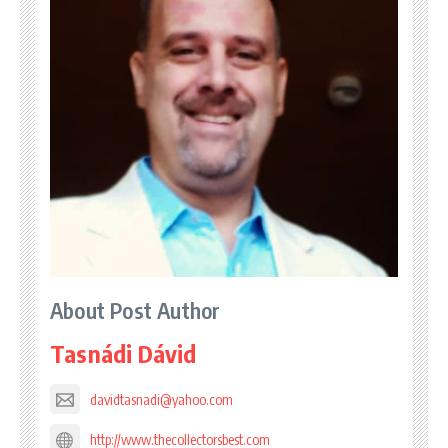
About Post Author
Tasnádi Dávid
davidtasnadi@yahoo.com
http://www.thecollectorsbest.com