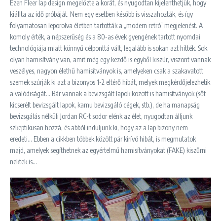
Ezen Fleer lap design megelőzte a korát, és nyugodtan kijelenthetjük, hogy
kiállta az idő próbáját. Nem egy esetben később is visszahozták, és így
folyamatosan leporolva életben tartották a „modern retró” megjelenést. A
komoly érték, a népszerűség és a 80-as évek gyengének tartott nyomdai
technológiája miatt könnyű célponttá vált, legalább is sokan azt hitték. Sok
olyan hamisítvány van, amit még egy kezdő is egyből kiszúr, viszont vannak
veszélyes, nagyon élethű hamisítványok is, amelyeken csak a szakavatott
szemek szúrják ki azt a bizonyos 1-2 eltérő hibát, melyek megkérdőjelezhetik
a valódiságát… Bár vannak a bevizsgált lapok között is hamisítványok (sőt
kicserélt bevizsgált lapok, kamu bevizsgáló cégek, stb.), de ha manapság
bevizsgálás nélküli Jordan RC-t sodor elénk az élet, nyugodtan álljunk
szkeptikusan hozzá, és abból induljunk ki, hogy az a lap bizony nem
eredeti… Ebben a cikkben többek között pár kirívó hibát, is megmutatok
majd, amelyek segíthetnek az egyértelmű hamisítványokat (FAKE) kiszűrni
nektek is…