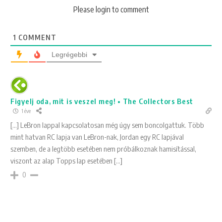
Please login to comment
1
COMMENT
Legrégebbi
Figyelj oda, mit is veszel meg! • The Collectors Best
1 éve
[…] LeBron lappal kapcsolatosan még úgy sem boncolgattuk. Több
mint hatvan RC lapja van LeBron-nak, Jordan egy RC lapjával
szemben, de a legtöbb esetében nem próbálkoznak hamisítással,
viszont az alap Topps lap esetében […]
0