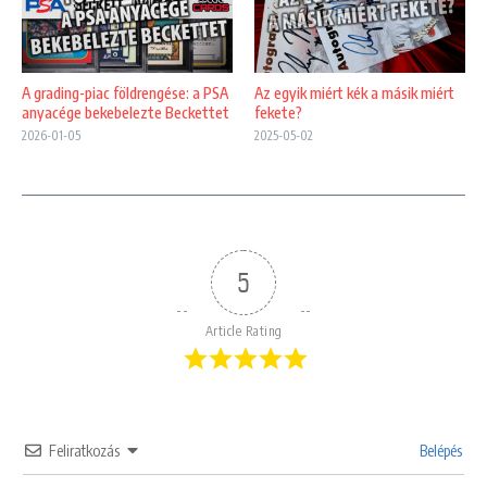
A grading-piac földrengése: a PSA
Az egyik miért kék a másik miért
anyacége bekebelezte Beckettet
fekete?
2026-01-05
2025-05-02
5
Article Rating
Feliratkozás
Belépés