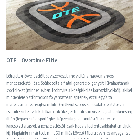
OTE – Overtime Elite
Létrejött 4 évvel ezelőtt egy szervezet, mely eltér a hagyományos
menedzseléstől, és előtérbe tolta a fiatal generáció igényeit. Kiválasztanak
sportolókat (minden évben, többnyire a középiskolás korosztályokból), akiket
mindenféle platformokon folyamatosan építenek, ezzel egyfajta
menedzsmentet nyújtva nekik. Rendkívül szoros kapcsolatot építettek ki
családi szinten velük, felkarolták őket, és tudatosan vezetik őket a sikeresség
útján (legyen szó a sportágbeli képzésükről, a tanulásról, a médiás
kapcsolattartásról, a pénzkezeléstől, csak hogy a legfontosabbakat emeljük
ki). Napjainkra már több mint 50 milliós követő táboruk van, és anyagaikat