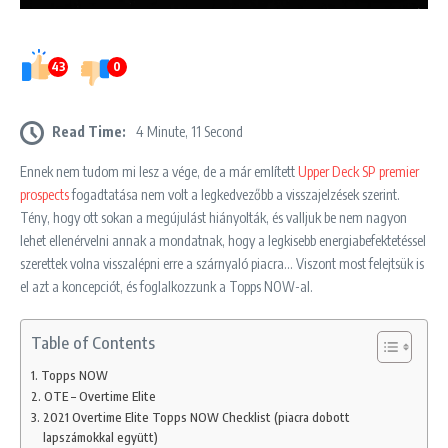
43
0
Read Time:
4 Minute, 11 Second
Ennek nem tudom mi lesz a vége, de a már említett
Upper Deck SP premier
prospects
fogadtatása nem volt a legkedvezőbb a visszajelzések szerint.
Tény, hogy ott sokan a megújulást hiányolták, és valljuk be nem nagyon
lehet ellenérvelni annak a mondatnak, hogy a legkisebb energiabefektetéssel
szerettek volna visszalépni erre a szárnyaló piacra… Viszont most felejtsük is
el azt a koncepciót, és foglalkozzunk a Topps NOW-al.
Table of Contents
Topps NOW
OTE – Overtime Elite
2021 Overtime Elite Topps NOW Checklist (piacra dobott
lapszámokkal együtt)