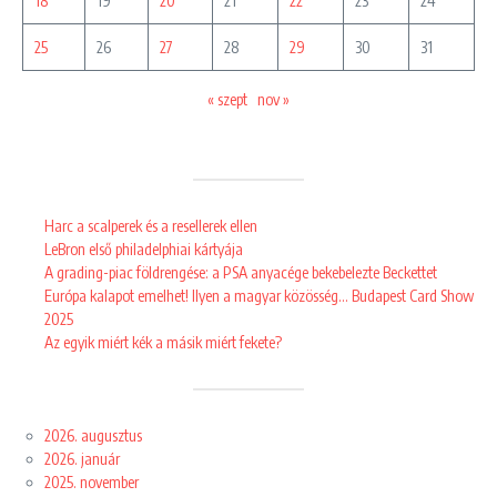
18
19
20
21
22
23
24
25
26
27
28
29
30
31
« szept
nov »
Harc a scalperek és a resellerek ellen
LeBron első philadelphiai kártyája
A grading-piac földrengése: a PSA anyacége bekebelezte Beckettet
Európa kalapot emelhet! Ilyen a magyar közösség… Budapest Card Show
2025
Az egyik miért kék a másik miért fekete?
2026. augusztus
2026. január
2025. november