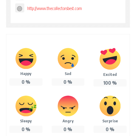
http://www.thecollectorsbest.com
Happy
Sad
Excited
0
%
0
%
100
%
Sleepy
Angry
Surprise
0
%
0
%
0
%