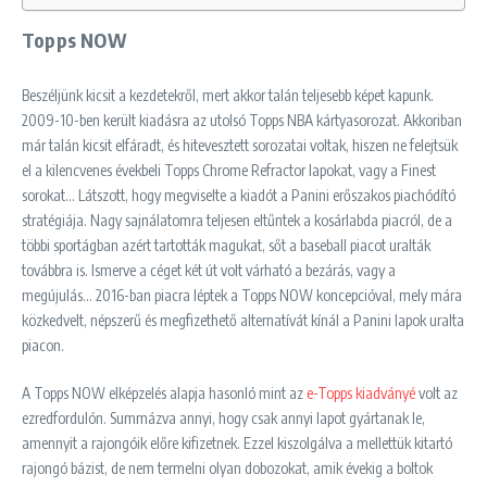
Topps NOW
Beszéljünk kicsit a kezdetekről, mert akkor talán teljesebb képet kapunk.
2009-10-ben került kiadásra az utolsó Topps NBA kártyasorozat. Akkoriban
már talán kicsit elfáradt, és hitevesztett sorozatai voltak, hiszen ne felejtsük
el a kilencvenes évekbeli Topps Chrome Refractor lapokat, vagy a Finest
sorokat… Látszott, hogy megviselte a kiadót a Panini erőszakos piachódító
stratégiája. Nagy sajnálatomra teljesen eltűntek a kosárlabda piacról, de a
többi sportágban azért tartották magukat, sőt a baseball piacot uralták
továbbra is. Ismerve a céget két út volt várható a bezárás, vagy a
megújulás… 2016-ban piacra léptek a Topps NOW koncepcióval, mely mára
közkedvelt, népszerű és megfizethető alternatívát kínál a Panini lapok uralta
piacon.
A Topps NOW elképzelés alapja hasonló mint az
e-Topps kiadványé
volt az
ezredfordulón. Summázva annyi, hogy csak annyi lapot gyártanak le,
amennyit a rajongóik előre kifizetnek. Ezzel kiszolgálva a mellettük kitartó
rajongó bázist, de nem termelni olyan dobozokat, amik évekig a boltok