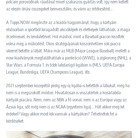
polcain porosodnak, ráadásul mivel szakaszos gyártás volt, így nem kellett
az elején óriási összegeket beinvesztálni, és várni az értékesítést…
A Topps NOW megőrizte az a kiadói hagyományt, hogy a kártyáin
elsősorban a sportból kiragadott akcióképek és életképek láthatóak, a maga
érzelmeivel, és lendületével. Hol máshol, mint a Baseball piacon kezdték
volna meg a működést. Okos stratégiájának köszönhetően sok piacra
sikerrel betette a lábát. Mára már az MLB (Major League Baseball) mellett a
now kiadványok megtalálhatóak a pankráció (WWE), a jégkorong (NHL), a
Star Wars, a Formula 1, és több labdarúgó ligában is (MLS, UEFA Europa
League, Bundesliga, UEFA Champions League), stb.
2021 szeptember közepétől pedig egy új ligába is betették a lábukat, még ha
nem is a megszokott módon. Hivatalosan is visszatértek a kosárlabda
kártyák piacára. Nem, nem az NBA a fő vonal, nem is az Európai vagy az
Ázsiai liga, sőt még nem is az NCAA (egyetemi liga)… Hát akkor meg kit
érdekel? Vagy akkor most kik vannak a kártyákon? Tehetnétek fel a
kérdéseket.