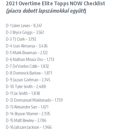
2021 Overtime Elite Topps NOW Checklist
(piacra dobott lapszámokkal együtt
)
D-1 Jalen Lewis – 8,247
D-2 Bryce Griggs – 3,561
D-3 TJ Clark – 3,192
D-4 Izan Almansa – 3,436
D-5 Malik Bowman – 2,122
D-6 Nathan Missia-Dio – 1,713
D-7 De’Vontes Cobb – 1,832
D-8 Dominick Barlow – 1,871
D-9 Jazian Gortman – 2,745
D-10 Tyler Smith – 2,488
D-11 Jai Smith – 1,838
D-12 Emmanuel Maldonado – 1,759
D-13 Alexandre Sarr – 1,671
D-14 Bryson Warren – 2,935
D-15 Matt Bewley – 2,786
D-16 Jahzare Jackson – 1,966