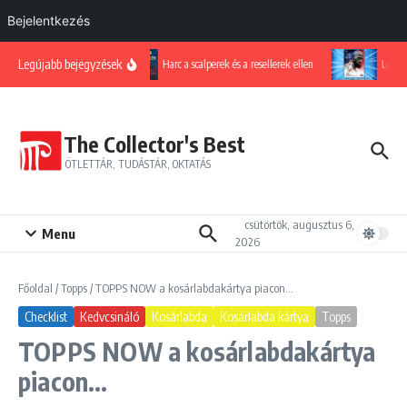
Bejelentkezés
Ugrás a tartalomhoz
Legújabb bejegyzések
Harc a scalperek és a resellerek ellen
LeBron 
The Collector's Best
ÖTLETTÁR, TUDÁSTÁR, OKTATÁS
csütörtök, augusztus 6,
Menu
2026
Főoldal
/
Topps
/
TOPPS NOW a kosárlabdakártya piacon…
Checklist
Kedvcsináló
Kosárlabda
Kosárlabda kártya
Topps
TOPPS NOW a kosárlabdakártya
piacon…