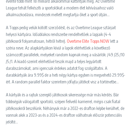
évente több mint 18 milliárd alkalommal kattintják meg. Az Overtime
League tehát felkészíti a sportolókat a modern élet kihívásaihoz való
alkalmazkodásra, mindezek mellett megtartja őket a sport útján…
A Topps pedig velük kötött szerződést, és az Overtime League sztárjait
helyezi kártyára. Időablakos rendszerbe rendelhetőek a lapjaik (4-4
játékosról folyamatosan, hétről hétre).
Overtime Elite Topps NOW
lett a
széria neve. Az alapkártyákon kívül a lapok elérhetőek a következő
számozott parallelek, melyeket random kapnak meg a vásárlók: /49 /25 /10
/5 /1. A kiadó szerint elérhetővé teszik majd a teljes legyártott
darabszámokat, ami igencsak érdekes adatot fog szolgáltatni. A
darabkártyák ára 9.99$ de a heti négy kártya egyben is megvehető 29.99$-
ért. A random parallel faktor szerintem jófajta játékot visz a történetbe…
A kártyák és a rajtuk szereplő játékosok sikeressége már más kérdés. Bár
többségük válogatott sportoló, szépen felívelő karrierrel, mégis csak fiatal
játékosokról beszélünk. Néhányuk már a 2022-es drafton képbe kerülhet, de
vannak akik a 2023-as és a 2024-es drafton válhatnak először potenciális
jelölté…