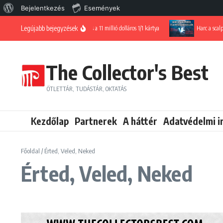
WordPress, a csodás
Bejelentkezés
Események
Ugrás a tartalomhoz
Legújabb bejegyzések
Ohtani és a 11 millió dolláros 1/1 kártya
Harc a scalperek és
The Collector's Best
ÖTLETTÁR, TUDÁSTÁR, OKTATÁS
Kezdőlap
Partnerek
A háttér
Adatvédelmi i
Főoldal
/
Érted, Veled, Neked
Érted, Veled, Neked