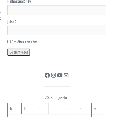
Felhasználónév
y
ti
Jelszó
Emlékezzen rám
Facebook
Instagram
YouTube
Mail
2026. augusztus
h
K
s
c
p
s
v