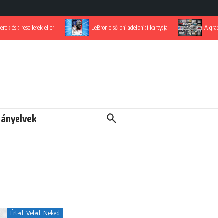
 a resellerek ellen
LeBron első philadelphiai kártyája
A grading-pi
rányelvek
Érted, Veled, Neked