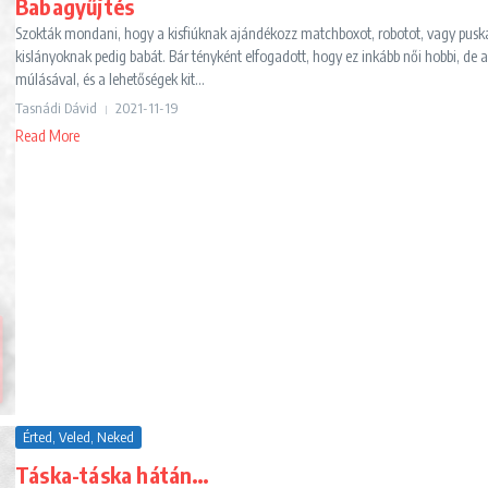
Babagyűjtés
Szokták mondani, hogy a kisfiúknak ajándékozz matchboxot, robotot, vagy puská
kislányoknak pedig babát. Bár tényként elfogadott, hogy ez inkább női hobbi, de a
múlásával, és a lehetőségek kit...
Tasnádi Dávid
2021-11-19
Read More
Érted, Veled, Neked
Táska-táska hátán…