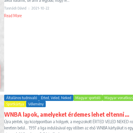
alkot valamit, de ami a legjobb, hogy re...
Tasnádi Dávid
2021-10-22
Read More
Általános tudnivaló
Érted, Veled, Neked
Magyar sportoló
Magyar vonatkoz
Sportkártya
Vélemény
WNBA lapok, amelyeket érdemes lehet eltenni…
Újra péntek, így középpontban a hölgyek, a megszokott ÉRTED VELED NEKED ro
keretein belül... 1997 a liga indulásával egy időben az első WNBA kártyákat is eg