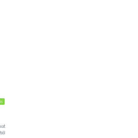
ás
vat
yből