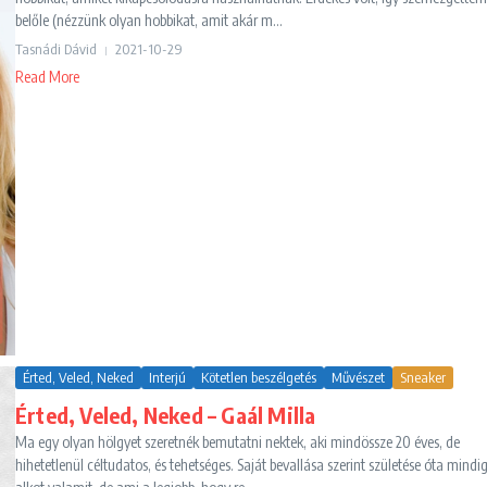
belőle (nézzünk olyan hobbikat, amit akár m...
Tasnádi Dávid
2021-10-29
Read More
Érted, Veled, Neked
Interjú
Kötetlen beszélgetés
Művészet
Sneaker
Érted, Veled, Neked – Gaál Milla
Ma egy olyan hölgyet szeretnék bemutatni nektek, aki mindössze 20 éves, de
hihetetlenül céltudatos, és tehetséges. Saját bevallása szerint születése óta mindi