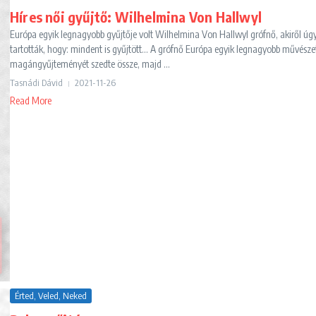
Híres női gyűjtő: Wilhelmina Von Hallwyl
Európa egyik legnagyobb gyűjtője volt Wilhelmina Von Hallwyl grófnő, akiről úg
tartották, hogy: mindent is gyűjtött... A grófnő Európa egyik legnagyobb művésze
magángyűjteményét szedte össze, majd ...
Tasnádi Dávid
2021-11-26
Read More
Érted, Veled, Neked