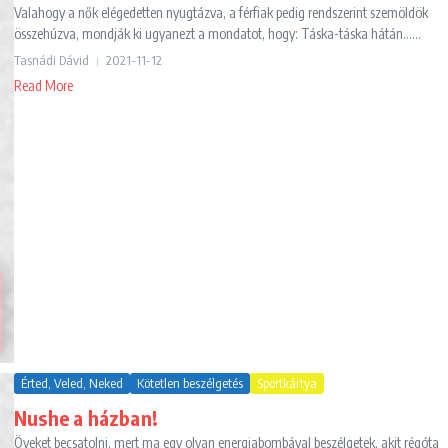
Valahogy a nők elégedetten nyugtázva, a férfiak pedig rendszerint szemöldök
összehúzva, mondják ki ugyanezt a mondatot, hogy: Táska-táska hátán......
Tasnádi Dávid
2021-11-12
Read More
Érted, Veled, Neked
Kötetlen beszélgetés
Sportkártya
Nushe a házban!
Öveket becsatolni, mert ma egy olyan energiabombával beszélgetek, akit régóta