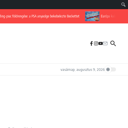
ac földrengése: a PSA anyacége bekebelezte Beckettet
Európa kalapot emelhet! I
vasárnap, augusztus 9, 2026