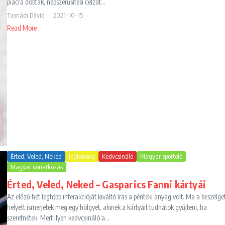
piacra dobták, népszerűsítési célzat...
Tasnádi Dávid
2021-10-15
Read More
Érted, Veled, Neked
Jégkorong
Kedvcsináló
Magyar sportoló
Magyar vonatkozás
Érted, Veled, Neked – Gasparics Fanni kártyái
Az előző hét legtöbb interakcióját kiváltó írás a pénteki anyag volt. Ma a beszélge
helyett ismerjetek meg egy hölgyet, akinek a kártyáit tudnátok gyűjteni, ha
szeretnétek. Mert ilyen kedvcsináló a...