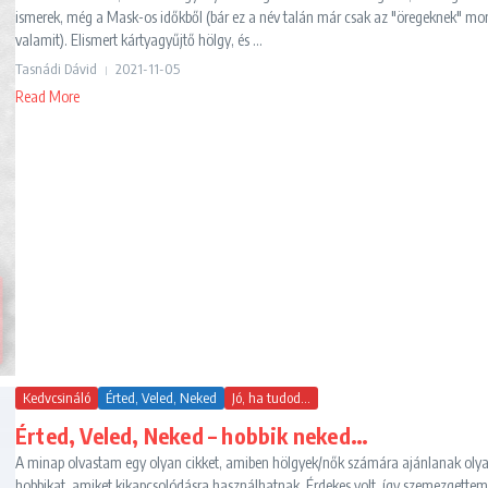
ismerek, még a Mask-os időkből (bár ez a név talán már csak az "öregeknek" mo
valamit). Elismert kártyagyűjtő hölgy, és ...
Tasnádi Dávid
2021-11-05
Read More
Kedvcsináló
Érted, Veled, Neked
Jó, ha tudod...
Érted, Veled, Neked – hobbik neked…
A minap olvastam egy olyan cikket, amiben hölgyek/nők számára ajánlanak oly
hobbikat, amiket kikapcsolódásra használhatnak. Érdekes volt, így szemezgettem