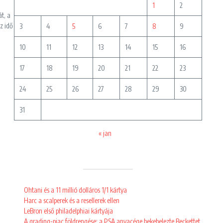
1
2
t, a
z idő
3
4
5
6
7
8
9
10
11
12
13
14
15
16
17
18
19
20
21
22
23
24
25
26
27
28
29
30
31
« jan
Ohtani és a 11 millió dolláros 1/1 kártya
Harc a scalperek és a resellerek ellen
LeBron első philadelphiai kártyája
A grading-piac földrengése: a PSA anyacége bekebelezte Beckettet